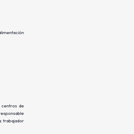
 alimentación
n centros de
 responsable
; trabajador