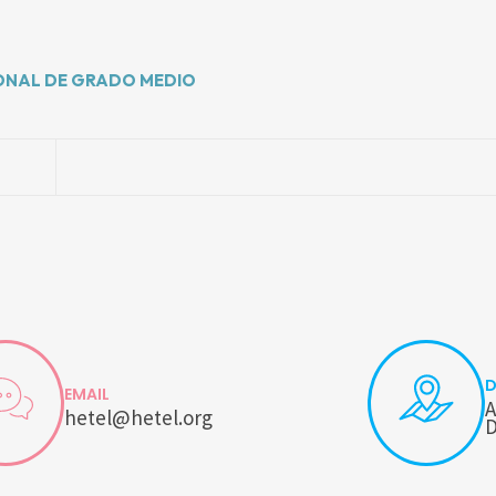
ONAL DE GRADO MEDIO
D
EMAIL
A
hetel@hetel.org
D