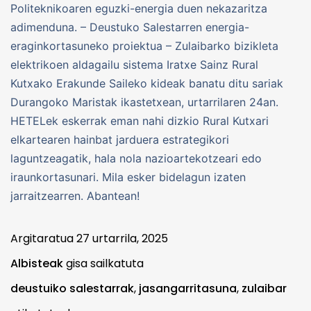
Politeknikoaren eguzki-energia duen nekazaritza
adimenduna. – Deustuko Salestarren energia-
eraginkortasuneko proiektua – Zulaibarko bizikleta
elektrikoen aldagailu sistema Iratxe Sainz Rural
Kutxako Erakunde Saileko kideak banatu ditu sariak
Durangoko Maristak ikastetxean, urtarrilaren 24an.
HETELek eskerrak eman nahi dizkio Rural Kutxari
elkartearen hainbat jarduera estrategikori
laguntzeagatik, hala nola nazioartekotzeari edo
iraunkortasunari. Mila esker bidelagun izaten
jarraitzearren. Abantean!
Argitaratua
27 urtarrila, 2025
Albisteak
gisa sailkatuta
deustuiko salestarrak
,
jasangarritasuna
,
zulaibar