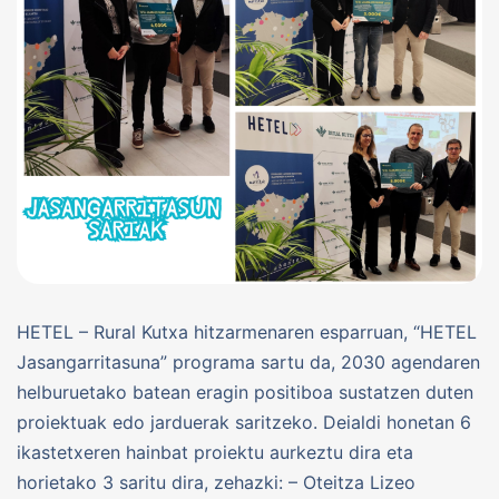
HETEL – Rural Kutxa hitzarmenaren esparruan, “HETEL
Jasangarritasuna” programa sartu da, 2030 agendaren
helburuetako batean eragin positiboa sustatzen duten
proiektuak edo jarduerak saritzeko. Deialdi honetan 6
ikastetxeren hainbat proiektu aurkeztu dira eta
horietako 3 saritu dira, zehazki: – Oteitza Lizeo