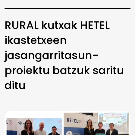
RURAL kutxak HETEL
ikastetxeen
jasangarritasun-
proiektu batzuk saritu
ditu