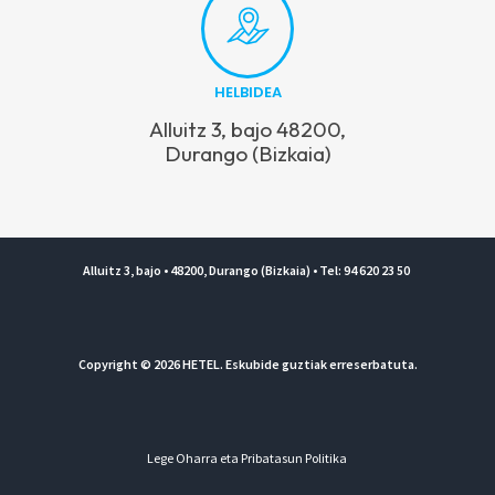
HELBIDEA
Alluitz 3, bajo 48200,
Durango (Bizkaia)
Alluitz 3, bajo • 48200, Durango (Bizkaia) • Tel: 94 620 23 50
Copyright © 2026 HETEL. Eskubide guztiak erreserbatuta.
Lege Oharra eta Pribatasun Politika