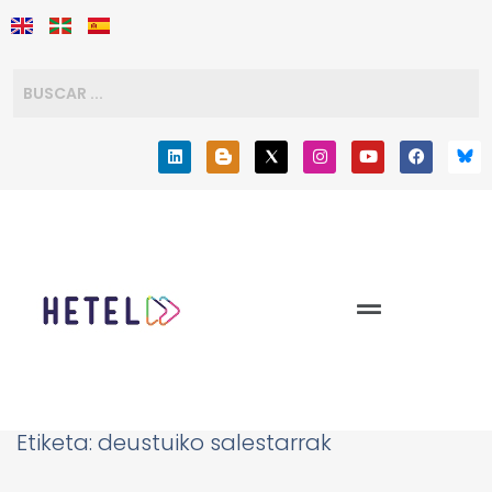
Etiketa:
deustuiko salestarrak