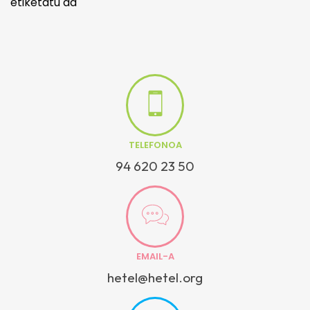
etiketatu da
TELEFONOA
94 620 23 50
EMAIL-A
hetel@hetel.org