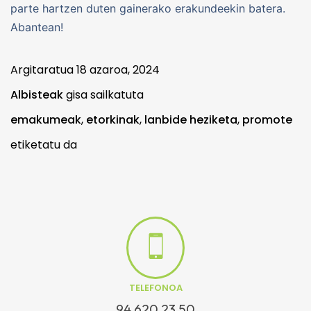
parte hartzen duten gainerako erakundeekin batera.
Abantean!
Argitaratua
18 azaroa, 2024
Albisteak
gisa sailkatuta
emakumeak
,
etorkinak
,
lanbide heziketa
,
promote
etiketatu da
TELEFONOA
94 620 23 50