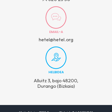
EMAIL-A
hetel@hetel.org
HELBIDEA
Alluitz 3, bajo 48200,
Durango (Bizkaia)