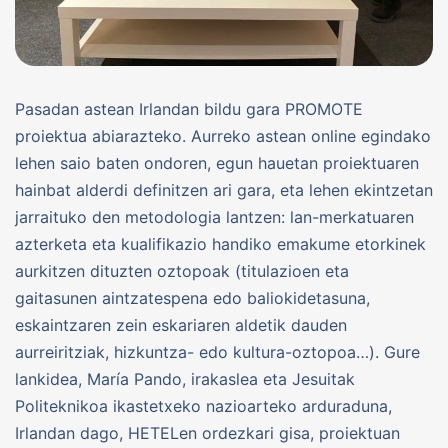
Pasadan astean Irlandan bildu gara PROMOTE
proiektua abiarazteko. Aurreko astean online egindako
lehen saio baten ondoren, egun hauetan proiektuaren
hainbat alderdi definitzen ari gara, eta lehen ekintzetan
jarraituko den metodologia lantzen: lan-merkatuaren
azterketa eta kualifikazio handiko emakume etorkinek
aurkitzen dituzten oztopoak (titulazioen eta
gaitasunen aintzatespena edo baliokidetasuna,
eskaintzaren zein eskariaren aldetik dauden
aurreiritziak, hizkuntza- edo kultura-oztopoa…). Gure
lankidea, María Pando, irakaslea eta Jesuitak
Politeknikoa ikastetxeko nazioarteko arduraduna,
Irlandan dago, HETELen ordezkari gisa, proiektuan