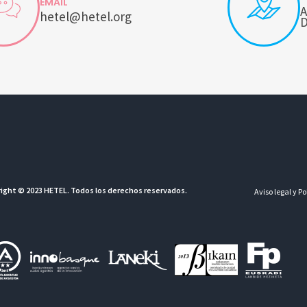
EMAIL
A
hetel@hetel.org
D
ight © 2023 HETEL. Todos los derechos reservados.
Aviso legal y P