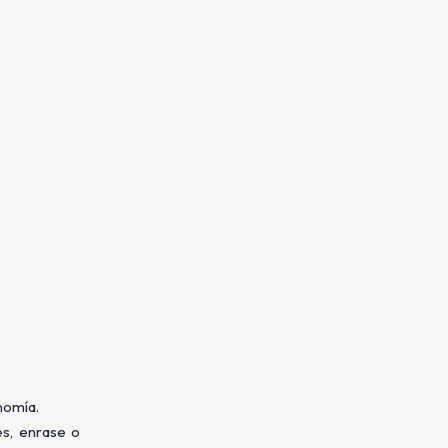
nomía.
es, enrase o