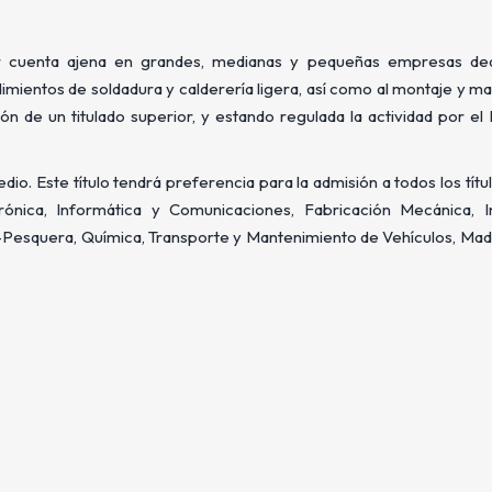
or cuenta ajena en grandes, medianas y pequeñas empresas ded
mientos de soldadura y calderería ligera, así como al montaje y m
ión de un titulado superior, y estando regulada la actividad por e
io. Este título tendrá preferencia para la admisión a todos los tít
rónica, Informática y Comunicaciones, Fabricación Mecánica, I
mo-Pesquera, Química, Transporte y Mantenimiento de Vehículos, Ma