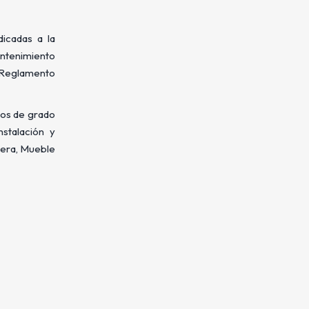
icadas a la
antenimiento
l Reglamento
ulos de grado
nstalación y
dera, Mueble