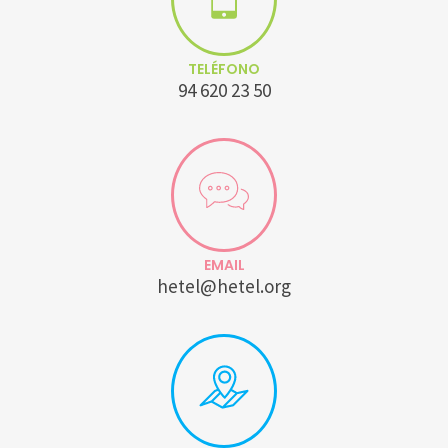
TELÉFONO
94 620 23 50
EMAIL
hetel@hetel.org