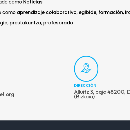
zado como
Noticias
do como
aprendizaje colaborativo
,
egibide
,
formación
,
ir
gia
,
prestakuntza
,
profesorado
DIRECCIÓN
Alluitz 3, bajo 48200,
el.org
(Bizkaia)