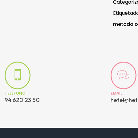
Categori
Etiqueta
metodolo
TELÉFONO
EMAIL
94 620 23 50
hetel@het