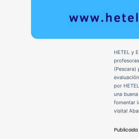
HETEL y Eg
profesoras 
(Pescara) 
evaluació
por HETEL 
una buena 
fomentar l
visita! Aba
Publicada