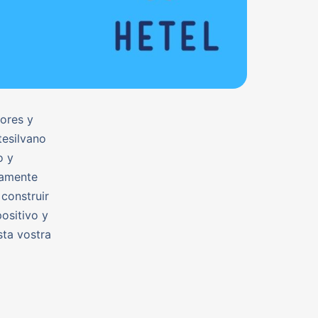
ores y
tesilvano
o y
tamente
construir
ositivo y
sta vostra