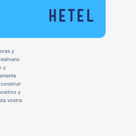
ores y
tesilvano
o y
tamente
construir
ositivo y
sta vostra