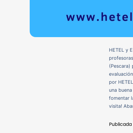
HETEL y Eg
profesoras 
(Pescara) 
evaluació
por HETEL 
una buena 
fomentar l
visita! Aba
Publicada