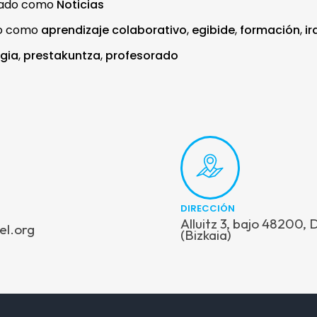
zado como
Noticias
do como
aprendizaje colaborativo
,
egibide
,
formación
,
ir
gia
,
prestakuntza
,
profesorado
DIRECCIÓN
Alluitz 3, bajo 48200,
el.org
(Bizkaia)