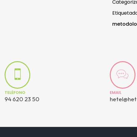
Categori
Etiqueta
metodolo
TELÉFONO
EMAIL
94 620 23 50
hetel@het