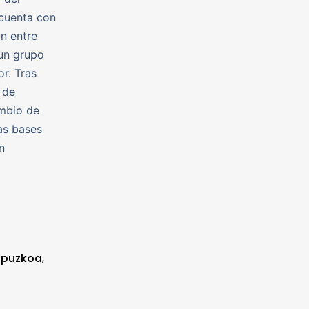
 cuenta con
n entre
 un grupo
r. Tras
 de
ambio de
as bases
n
ipuzkoa
,