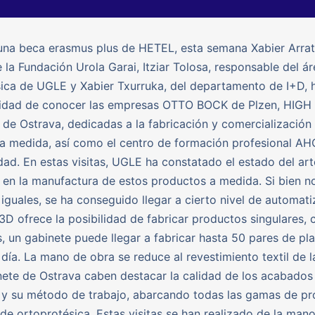
una beca erasmus plus de HETEL, esta semana Xabier Arrati
e la Fundación Urola Garai, Itziar Tolosa, responsable del á
ica de UGLE y Xabier Txurruka, del departamento de I+D, 
nidad de conocer las empresas OTTO BOCK de Plzen, HIG
 Ostrava, dedicadas a la fabricación y comercialización 
 a medida, así como el centro de formación profesional AH
ad. En estas visitas, UGLE ha constatado el estado del art
 en la manufactura de estos productos a medida. Si bien n
iguales, se ha conseguido llegar a cierto nivel de automati
3D ofrece la posibilidad de fabricar productos singulares, 
, un gabinete puede llegar a fabricar hasta 50 pares de plan
día. La mano de obra se reduce al revestimiento textil de la 
nete de Ostrava caben destacar la calidad de los acabados
 y su método de trabajo, abarcando todas las gamas de p
 de ortoprotésica. Estas visitas se han realizado de la mano