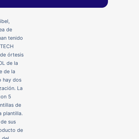
bel,
rea de
han tenido
H TECH
de órtesis
OL de la
e de la
o hay dos
zación. La
con 5
tillas de
plantilla.
 de sus
roducto de
 del