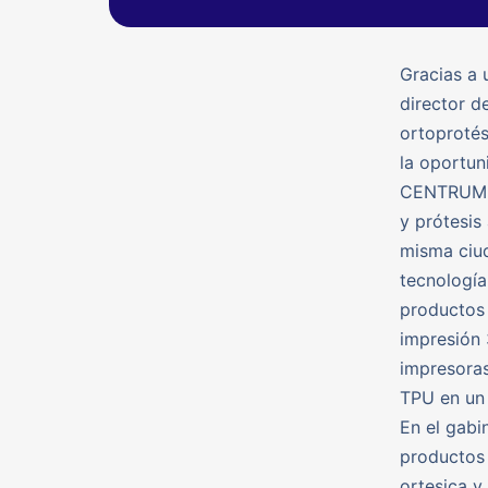
Gracias a 
director d
ortoprotés
la oportu
CENTRUM de
y prótesis
misma ciud
tecnología
productos 
impresión 
impresoras
TPU en un 
En el gabi
productos
ortesica y