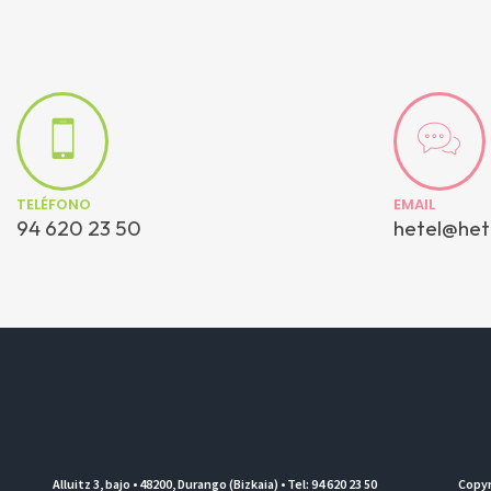
TELÉFONO
EMAIL
94 620 23 50
hetel@het
Alluitz 3, bajo • 48200, Durango (Bizkaia) • Tel: 94 620 23 50
Copyr