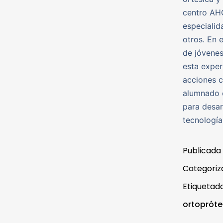
centro AHO
especialid
otros. En 
de jóvenes
esta exper
acciones c
alumnado o
para desar
tecnología
Publicada
Categori
Etiqueta
ortopróte