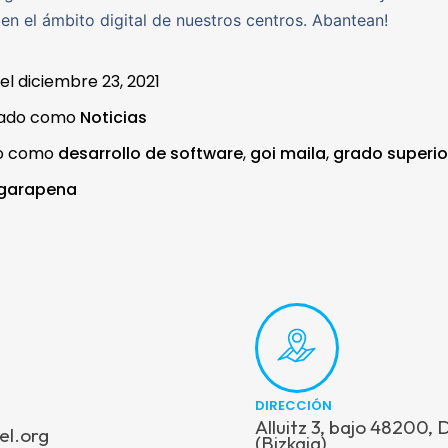
en el ámbito digital de nuestros centros. Abantean!
 el
diciembre 23, 2021
zado como
Noticias
do como
desarrollo de software
,
goi maila
,
grado superio
 garapena
DIRECCIÓN
Alluitz 3, bajo 48200,
el.org
(Bizkaia)