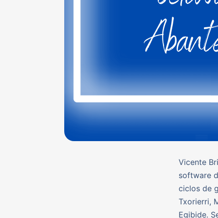
Vicente Br
software d
ciclos de 
Txorierri,
Egibide. S