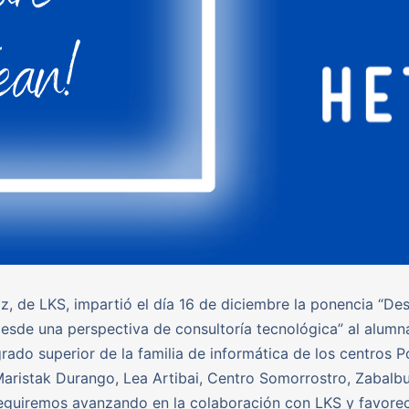
iz, de LKS, impartió el día 16 de diciembre la ponencia “Des
esde una perspectiva de consultoría tecnológica” al alumn
grado superior de la familia de informática de los centros P
 Maristak Durango, Lea Artibai, Centro Somorrostro, Zabalb
eguiremos avanzando en la colaboración con LKS y favorec