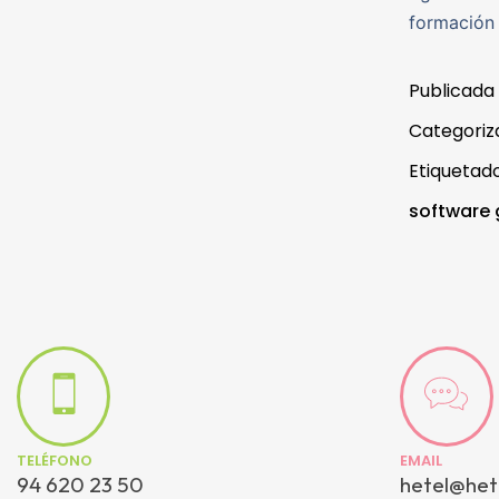
formación 
Publicada
Categori
Etiqueta
software
TELÉFONO
EMAIL
94 620 23 50
hetel@het