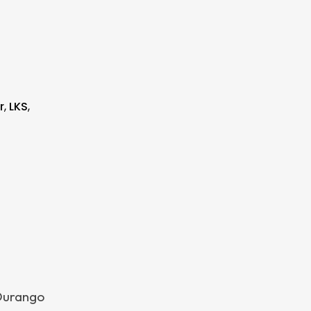
r
,
LKS
,
 Durango