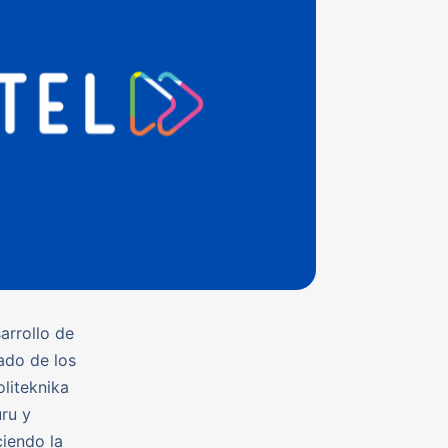
arrollo de
ado de los
oliteknika
uru y
iendo la