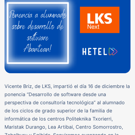
Vicente Briz, de LKS, impartió el día 16 de diciembre la
ponencia “Desarrollo de software desde una
perspectiva de consultoría tecnológica” al alumnado
de los ciclos de grado superior de la familia de
informática de los centros Politeknika Txorierri,
Maristak Durango, Lea Artibai, Centro Somorrostro,
Zabalburu y Egibide. Seguiremos avanzando en la