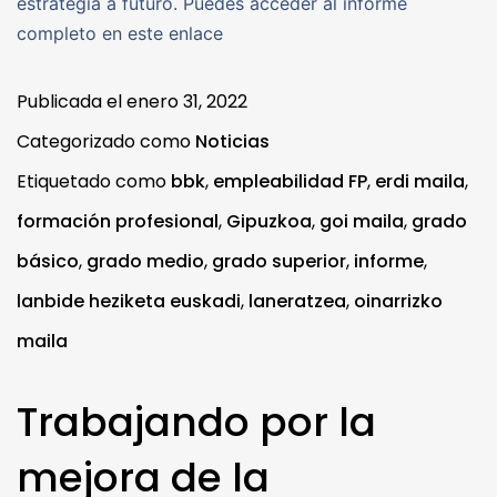
estrategia a futuro. Puedes acceder al informe
completo en este enlace
Publicada el
enero 31, 2022
Categorizado como
Noticias
Etiquetado como
bbk
,
empleabilidad FP
,
erdi maila
,
formación profesional
,
Gipuzkoa
,
goi maila
,
grado
básico
,
grado medio
,
grado superior
,
informe
,
lanbide heziketa euskadi
,
laneratzea
,
oinarrizko
maila
Trabajando por la
mejora de la