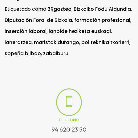
Etiquetado como
3Rgaztea
,
Bizkaiko Fodu Aldundia
,
Diputación Foral de Bizkaia
,
formación profesional
,
inserción laboral
,
lanbide heziketa euskadi
,
laneratzea
,
maristak durango
,
politeknika txorierri
,
sopeña bilbao
,
zabalburu
TELÉFONO
94 620 23 50