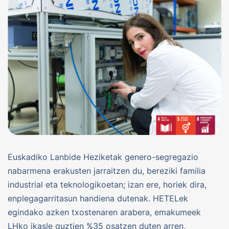
Euskadiko Lanbide Heziketak genero-segregazio
nabarmena erakusten jarraitzen du, bereziki familia
industrial eta teknologikoetan; izan ere, horiek dira,
enplegagarritasun handiena dutenak. HETELek
egindako azken txostenaren arabera, emakumeek
LHko ikasle guztien %35 osatzen duten arren,