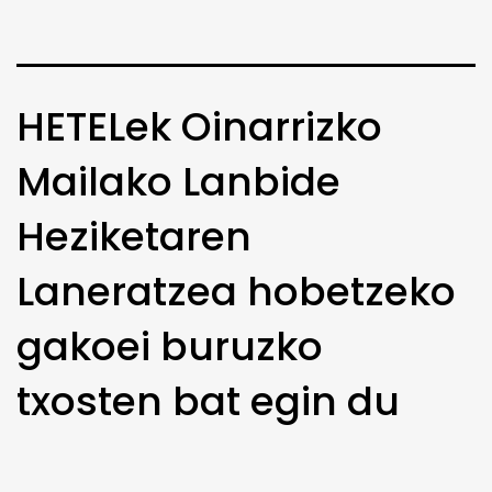
HETELek Oinarrizko
Mailako Lanbide
Heziketaren
Laneratzea hobetzeko
gakoei buruzko
txosten bat egin du