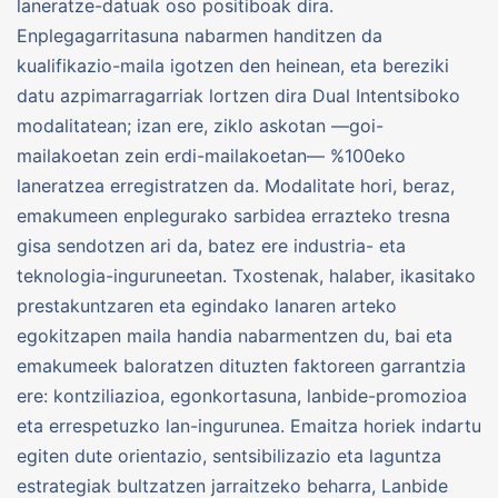
laneratze-datuak oso positiboak dira.
Enplegagarritasuna nabarmen handitzen da
kualifikazio-maila igotzen den heinean, eta bereziki
datu azpimarragarriak lortzen dira Dual Intentsiboko
modalitatean; izan ere, ziklo askotan —goi-
mailakoetan zein erdi-mailakoetan— %100eko
laneratzea erregistratzen da. Modalitate hori, beraz,
emakumeen enplegurako sarbidea errazteko tresna
gisa sendotzen ari da, batez ere industria- eta
teknologia-inguruneetan. Txostenak, halaber, ikasitako
prestakuntzaren eta egindako lanaren arteko
egokitzapen maila handia nabarmentzen du, bai eta
emakumeek baloratzen dituzten faktoreen garrantzia
ere: kontziliazioa, egonkortasuna, lanbide-promozioa
eta errespetuzko lan-ingurunea. Emaitza horiek indartu
egiten dute orientazio, sentsibilizazio eta laguntza
estrategiak bultzatzen jarraitzeko beharra, Lanbide