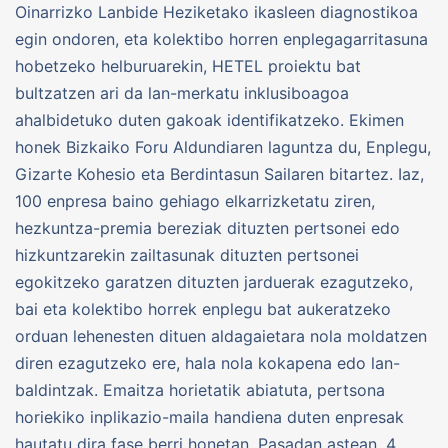
Oinarrizko Lanbide Heziketako ikasleen diagnostikoa
egin ondoren, eta kolektibo horren enplegagarritasuna
hobetzeko helburuarekin, HETEL proiektu bat
bultzatzen ari da lan-merkatu inklusiboagoa
ahalbidetuko duten gakoak identifikatzeko. Ekimen
honek Bizkaiko Foru Aldundiaren laguntza du, Enplegu,
Gizarte Kohesio eta Berdintasun Sailaren bitartez. Iaz,
100 enpresa baino gehiago elkarrizketatu ziren,
hezkuntza-premia bereziak dituzten pertsonei edo
hizkuntzarekin zailtasunak dituzten pertsonei
egokitzeko garatzen dituzten jarduerak ezagutzeko,
bai eta kolektibo horrek enplegu bat aukeratzeko
orduan lehenesten dituen aldagaietara nola moldatzen
diren ezagutzeko ere, hala nola kokapena edo lan-
baldintzak. Emaitza horietatik abiatuta, pertsona
horiekiko inplikazio-maila handiena duten enpresak
hautatu dira fase berri honetan. Pasadan astean, 4