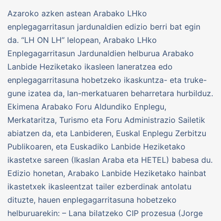
Azaroko azken astean Arabako LHko
enplegagarritasun jardunaldien edizio berri bat egin
da. “LH ON LH” lelopean, Arabako LHko
Enplegagarritasun Jardunaldien helburua Arabako
Lanbide Heziketako ikasleen laneratzea edo
enplegagarritasuna hobetzeko ikaskuntza- eta truke-
gune izatea da, lan-merkatuaren beharretara hurbilduz.
Ekimena Arabako Foru Aldundiko Enplegu,
Merkataritza, Turismo eta Foru Administrazio Sailetik
abiatzen da, eta Lanbideren, Euskal Enplegu Zerbitzu
Publikoaren, eta Euskadiko Lanbide Heziketako
ikastetxe sareen (Ikaslan Araba eta HETEL) babesa du.
Edizio honetan, Arabako Lanbide Heziketako hainbat
ikastetxek ikasleentzat tailer ezberdinak antolatu
dituzte, hauen enplegagarritasuna hobetzeko
helburuarekin: – Lana bilatzeko CIP prozesua (Jorge