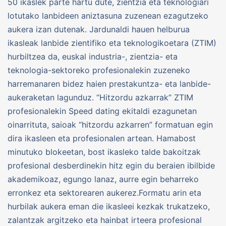
50 ikaslek parte hartu dute, zientzia eta teknologiari
lotutako lanbideen aniztasuna zuzenean ezagutzeko
aukera izan dutenak. Jardunaldi hauen helburua
ikasleak lanbide zientifiko eta teknologikoetara (ZTIM)
hurbiltzea da, euskal industria-, zientzia- eta
teknologia-sektoreko profesionalekin zuzeneko
harremanaren bidez haien prestakuntza- eta lanbide-
aukeraketan lagunduz. “Hitzordu azkarrak” ZTIM
profesionalekin Speed dating ekitaldi ezagunetan
oinarrituta, saioak “hitzordu azkarren” formatuan egin
dira ikasleen eta profesionalen artean. Hamabost
minutuko blokeetan, bost ikasleko talde bakoitzak
profesional desberdinekin hitz egin du beraien ibilbide
akademikoaz, egungo lanaz, aurre egin beharreko
erronkez eta sektorearen aukerez.Formatu arin eta
hurbilak aukera eman die ikasleei kezkak trukatzeko,
zalantzak argitzeko eta hainbat irteera profesional