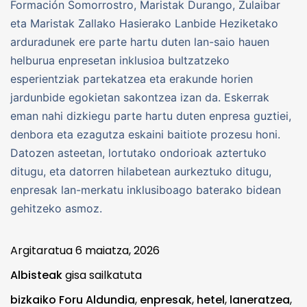
Formación Somorrostro, Maristak Durango, Zulaibar
eta Maristak Zallako Hasierako Lanbide Heziketako
arduradunek ere parte hartu duten lan-saio hauen
helburua enpresetan inklusioa bultzatzeko
esperientziak partekatzea eta erakunde horien
jardunbide egokietan sakontzea izan da. Eskerrak
eman nahi dizkiegu parte hartu duten enpresa guztiei,
denbora eta ezagutza eskaini baitiote prozesu honi.
Datozen asteetan, lortutako ondorioak aztertuko
ditugu, eta datorren hilabetean aurkeztuko ditugu,
enpresak lan-merkatu inklusiboago baterako bidean
gehitzeko asmoz.
Argitaratua
6 maiatza, 2026
Albisteak
gisa sailkatuta
bizkaiko Foru Aldundia
,
enpresak
,
hetel
,
laneratzea
,