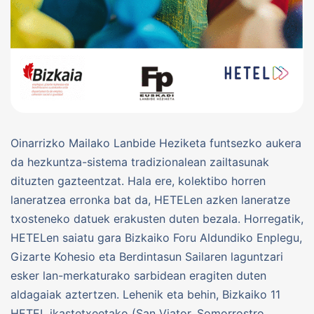
Oinarrizko Mailako Lanbide Heziketa funtsezko aukera
da hezkuntza-sistema tradizionalean zailtasunak
dituzten gazteentzat. Hala ere, kolektibo horren
laneratzea erronka bat da, HETELen azken laneratze
txosteneko datuek erakusten duten bezala. Horregatik,
HETELen saiatu gara Bizkaiko Foru Aldundiko Enplegu,
Gizarte Kohesio eta Berdintasun Sailaren laguntzari
esker lan-merkaturako sarbidean eragiten duten
aldagaiak aztertzen. Lehenik eta behin, Bizkaiko 11
HETEL ikastetxeetako (San Viator, Somorrostro