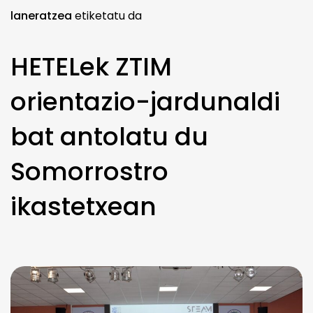
laneratzea
etiketatu da
HETELek ZTIM
orientazio-jardunaldi
bat antolatu du
Somorrostro
ikastetxean