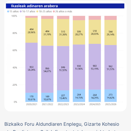
Bizkaiko Foru Aldundiaren Enplegu, Gizarte Kohesio