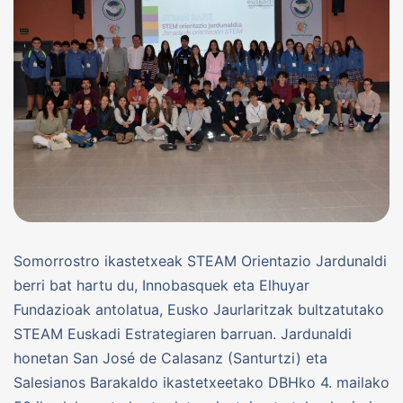
Somorrostro ikastetxeak STEAM Orientazio Jardunaldi
berri bat hartu du, Innobasquek eta Elhuyar
Fundazioak antolatua, Eusko Jaurlaritzak bultzatutako
STEAM Euskadi Estrategiaren barruan. Jardunaldi
honetan San José de Calasanz (Santurtzi) eta
Salesianos Barakaldo ikastetxeetako DBHko 4. mailako