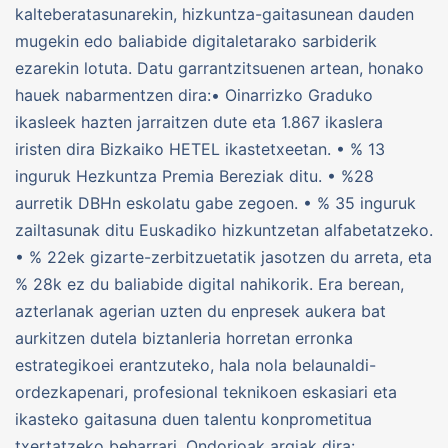
kalteberatasunarekin, hizkuntza-gaitasunean dauden
mugekin edo baliabide digitaletarako sarbiderik
ezarekin lotuta. Datu garrantzitsuenen artean, honako
hauek nabarmentzen dira:• Oinarrizko Graduko
ikasleek hazten jarraitzen dute eta 1.867 ikaslera
iristen dira Bizkaiko HETEL ikastetxeetan. • % 13
inguruk Hezkuntza Premia Bereziak ditu. • %28
aurretik DBHn eskolatu gabe zegoen. • % 35 inguruk
zailtasunak ditu Euskadiko hizkuntzetan alfabetatzeko.
• % 22ek gizarte-zerbitzuetatik jasotzen du arreta, eta
% 28k ez du baliabide digital nahikorik. Era berean,
azterlanak agerian uzten du enpresek aukera bat
aurkitzen dutela biztanleria horretan erronka
estrategikoei erantzuteko, hala nola belaunaldi-
ordezkapenari, profesional teknikoen eskasiari eta
ikasteko gaitasuna duen talentu konprometitua
txertatzeko beharrari. Ondorioak argiak dira: