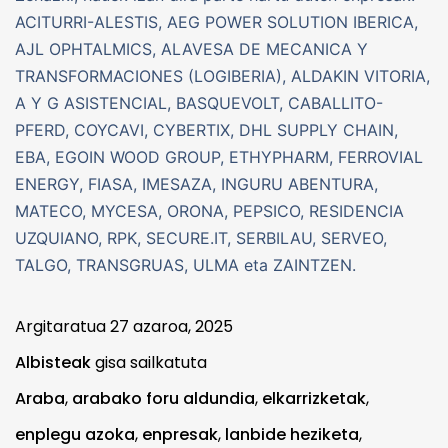
ACITURRI-ALESTIS, AEG POWER SOLUTION IBERICA,
AJL OPHTALMICS, ALAVESA DE MECANICA Y
TRANSFORMACIONES (LOGIBERIA), ALDAKIN VITORIA,
A Y G ASISTENCIAL, BASQUEVOLT, CABALLITO-
PFERD, COYCAVI, CYBERTIX, DHL SUPPLY CHAIN,
EBA, EGOIN WOOD GROUP, ETHYPHARM, FERROVIAL
ENERGY, FIASA, IMESAZA, INGURU ABENTURA,
MATECO, MYCESA, ORONA, PEPSICO, RESIDENCIA
UZQUIANO, RPK, SECURE.IT, SERBILAU, SERVEO,
TALGO, TRANSGRUAS, ULMA eta ZAINTZEN.
Argitaratua
27 azaroa, 2025
Albisteak
gisa sailkatuta
Araba
,
arabako foru aldundia
,
elkarrizketak
,
enplegu azoka
,
enpresak
,
lanbide heziketa
,