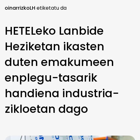
oinarrizkoLH
etiketatu da
HETELeko Lanbide
Heziketan ikasten
duten emakumeen
enplegu-tasarik
handiena industria-
zikloetan dago