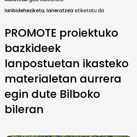
lanbideheziketa
,
laneratzea
etiketatu da
PROMOTE proiektuko
bazkideek
lanpostuetan ikasteko
materialetan aurrera
egin dute Bilboko
bileran