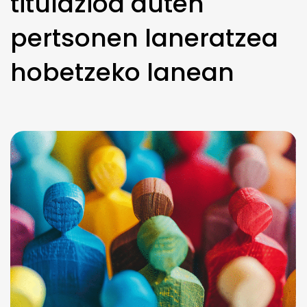
titulazioa duten
pertsonen laneratzea
hobetzeko lanean