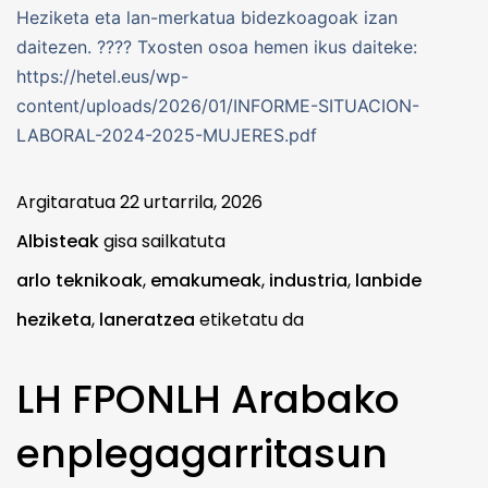
Heziketa eta lan-merkatua bidezkoagoak izan
daitezen. ???? Txosten osoa hemen ikus daiteke:
https://hetel.eus/wp-
content/uploads/2026/01/INFORME-SITUACION-
LABORAL-2024-2025-MUJERES.pdf
Argitaratua
22 urtarrila, 2026
Albisteak
gisa sailkatuta
arlo teknikoak
,
emakumeak
,
industria
,
lanbide
heziketa
,
laneratzea
etiketatu da
LH FPONLH Arabako
enplegagarritasun