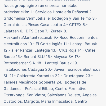
focus group egin ziren enpresa horietako
ordezkariekin: 1.- Servicios Hostelería Peñascal 2.-
Gridomensa Vermuteka: el bodegón y San Telmo 3.-
Corral de las Pinsas Casa Leotta 4.- CPTEX 5.-
Laiatzen 6.- DTS Oabe 7.- Zurtek 8.-
HezkuntzaMantentzeLanak 9.- Reco Recubrimientos
electrolíticos 10.- El Corte Inglés 11.- Lantegi Batuak
12.- aller Ranzari Lantegia 13.- Cruz Roja 14.- Cafés
Baque 15.- Bericht SLU 16.- Meyusa SA 17.-
Rothenberger S.A. 18.- Lantegi Batuak 19.-
Instalaciones Cadagua 20.- Javier Técnicos eléctricos
SL 21.- Calderería Karrantza 22.- Oruetagane 23.-
Talleres Mecánicos Sopuerta 24.- Bodegas de
Galdames Peñascal Bilbao, Centro Formativo
Otxarkoaga, San Viator, Salesianos Deusto, Angeles
Custodios, Margotu, María Inmaculada, Centro