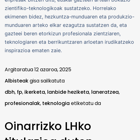
zientifiko-teknologikoak sustatzeko. Horrelako
ekimenen bidez, hezkuntza-munduaren eta produkzio-
munduaren arteko elkar ezagutza sustatzen da, eta
gazteei beren etorkizun profesionala zientziaren,
teknologiaren eta berrikuntzaren arloetan irudikatzeko
inspirazioa ematen zaie.
Argitaratua
12 azaroa, 2025
Albisteak
gisa sailkatuta
dbh
,
fp
,
ikerketa
,
lanbide heziketa
,
laneratzea
,
profesionalak
,
teknologia
etiketatu da
Oinarrizko LHko