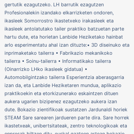
gertutik ezagutzeko. LH barrutik ezagutzen
Profesionalekin izandako elkarrizketen ondoren,
ikasleek Somorrostro ikastetxeko irakasleek eta
ikasleek antolatutako tailer praktiko batzuetan parte
hartu dute, eta horietan Lanbide Heziketako hainbat
arlo esperimentatu ahal izan dituzte:• 3D diseinuko eta
inprimaketako tailerra • Fabrikazio mekanikoko
tailerra • Soinu-tailerra • Informatikako tailerra
(Oinarrizko LHko ikasleek gidatua) •
Automobilgintzako tailerra Esperientzia aberasgarria
izan da, eta Lanbide Heziketaren mundua, aplikazio
praktikoekin eta etorkizunerako eskaintzen dituen
aukera ugarien bizipenez ezagutzeko aukera izan
dute. Bokazio zientifikoak sustatzen Jardunaldi horiek
STEAM Sare sarearen jardueren parte dira. Sare horrek
ikastetxeak, unibertsitateak, zentro teknologikoak eta
enpresak biltzen ditu, euskal gazteen artean bokazio