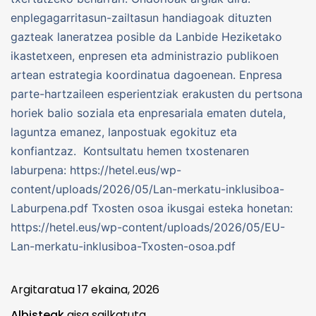
enplegagarritasun-zailtasun handiagoak dituzten
gazteak laneratzea posible da Lanbide Heziketako
ikastetxeen, enpresen eta administrazio publikoen
artean estrategia koordinatua dagoenean. Enpresa
parte-hartzaileen esperientziak erakusten du pertsona
horiek balio soziala eta enpresariala ematen dutela,
laguntza emanez, lanpostuak egokituz eta
konfiantzaz. Kontsultatu hemen txostenaren
laburpena: https://hetel.eus/wp-
content/uploads/2026/05/Lan-merkatu-inklusiboa-
Laburpena.pdf Txosten osoa ikusgai esteka honetan:
https://hetel.eus/wp-content/uploads/2026/05/EU-
Lan-merkatu-inklusiboa-Txosten-osoa.pdf
Argitaratua
17 ekaina, 2026
Albisteak
gisa sailkatuta