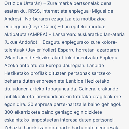
Ortiz de Urtarán) – Zure marka pertsonalak dena
esaten du. RRSS, Internet eta enplegua (Miguel de
Ándres)– Norberaren ezagutza eta motibazioa
enpleguan (Leyre Cano) – Lan egiteko modua:
aktibatuta (AMPEA) – Lansarean: euskarazko lan-ataria
(Uxue Andoño) – Ezagutu enplegurako zure kolore-
talentuak (Javier Yoller) Esparru horretan, azaroaren
26an Lanbide Heziketako tituludunentzako Enplegu
Azoka antolatu da Europa Jauregian. Lanbide
Heziketako profilak dituzten pertsonak sartzeko
beharra duten enpresen eta Lanbide Heziketako
tituludunen arteko topagunea da. Gainera, erakunde
publikoak eta lan-munduarekin lotutako eragileak ere
egon dira. 30 enpresa parte-hartzaile baino gehiagok
300 elkarrizketa baino gehiago egin dizkiete
eskainitako lanpostuetan interesa duten pertsonei.
Zehazki, hauek izan dira parte hartu duten enpresak: