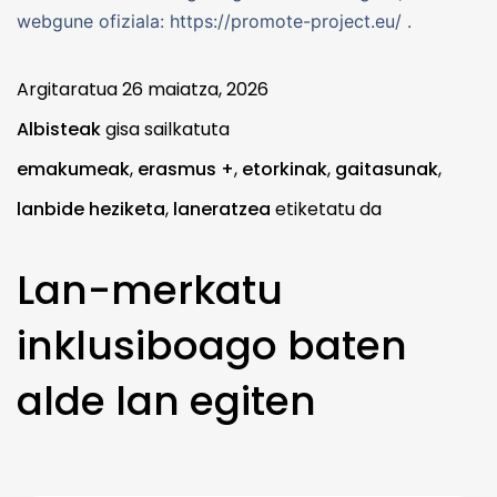
webgune ofiziala: https://promote-project.eu/ .
Argitaratua
26 maiatza, 2026
Albisteak
gisa sailkatuta
emakumeak
,
erasmus +
,
etorkinak
,
gaitasunak
,
lanbide heziketa
,
laneratzea
etiketatu da
Lan-merkatu
inklusiboago baten
alde lan egiten