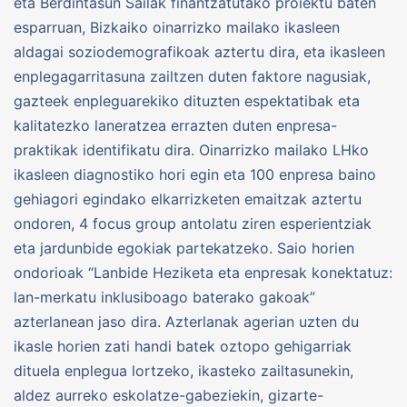
eta Berdintasun Sailak finantzatutako proiektu baten
esparruan, Bizkaiko oinarrizko mailako ikasleen
aldagai soziodemografikoak aztertu dira, eta ikasleen
enplegagarritasuna zailtzen duten faktore nagusiak,
gazteek enpleguarekiko dituzten espektatibak eta
kalitatezko laneratzea errazten duten enpresa-
praktikak identifikatu dira. Oinarrizko mailako LHko
ikasleen diagnostiko hori egin eta 100 enpresa baino
gehiagori egindako elkarrizketen emaitzak aztertu
ondoren, 4 focus group antolatu ziren esperientziak
eta jardunbide egokiak partekatzeko. Saio horien
ondorioak “Lanbide Heziketa eta enpresak konektatuz:
lan-merkatu inklusiboago baterako gakoak”
azterlanean jaso dira. Azterlanak agerian uzten du
ikasle horien zati handi batek oztopo gehigarriak
dituela enplegua lortzeko, ikasteko zailtasunekin,
aldez aurreko eskolatze-gabeziekin, gizarte-