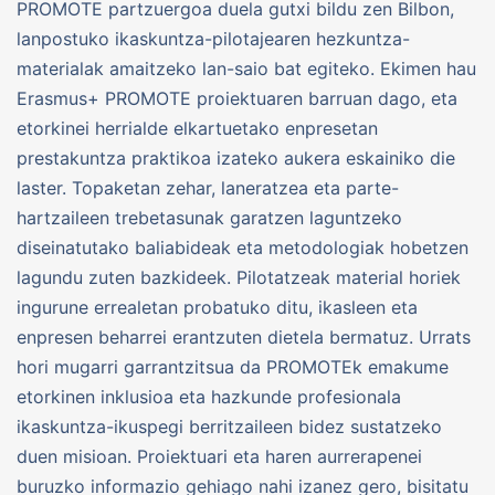
PROMOTE partzuergoa duela gutxi bildu zen Bilbon,
lanpostuko ikaskuntza-pilotajearen hezkuntza-
materialak amaitzeko lan-saio bat egiteko. Ekimen hau
Erasmus+ PROMOTE proiektuaren barruan dago, eta
etorkinei herrialde elkartuetako enpresetan
prestakuntza praktikoa izateko aukera eskainiko die
laster. Topaketan zehar, laneratzea eta parte-
hartzaileen trebetasunak garatzen laguntzeko
diseinatutako baliabideak eta metodologiak hobetzen
lagundu zuten bazkideek. Pilotatzeak material horiek
ingurune errealetan probatuko ditu, ikasleen eta
enpresen beharrei erantzuten dietela bermatuz. Urrats
hori mugarri garrantzitsua da PROMOTEk emakume
etorkinen inklusioa eta hazkunde profesionala
ikaskuntza-ikuspegi berritzaileen bidez sustatzeko
duen misioan. Proiektuari eta haren aurrerapenei
buruzko informazio gehiago nahi izanez gero, bisitatu