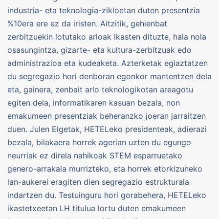
industria- eta teknologia-zikloetan duten presentzia
%10era ere ez da iristen. Aitzitik, gehienbat
zerbitzuekin lotutako arloak ikasten dituzte, hala nola
osasungintza, gizarte- eta kultura-zerbitzuak edo
administrazioa eta kudeaketa. Azterketak egiaztatzen
du segregazio hori denboran egonkor mantentzen dela
eta, gainera, zenbait arlo teknologikotan areagotu
egiten dela, informatikaren kasuan bezala, non
emakumeen presentziak beheranzko joeran jarraitzen
duen. Julen Elgetak, HETELeko presidenteak, adierazi
bezala, bilakaera horrek agerian uzten du egungo
neurriak ez direla nahikoak STEM esparruetako
genero-arrakala murrizteko, eta horrek etorkizuneko
lan-aukerei eragiten dien segregazio estrukturala
indartzen du. Testuinguru hori gorabehera, HETELeko
ikastetxeetan LH titulua lortu duten emakumeen