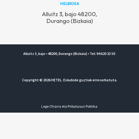
HELBIDEA
Alluitz 3, bajo 48200,
Durango (Bizkaia)
Alluitz 3, bajo • 48200, Durango (Bizkaia) • Tel: 94 620 23 50
Copyright © 2026 HETEL. Eskubide guztiak erreserbatuta.
Lege Oharra eta Pribatasun Politika