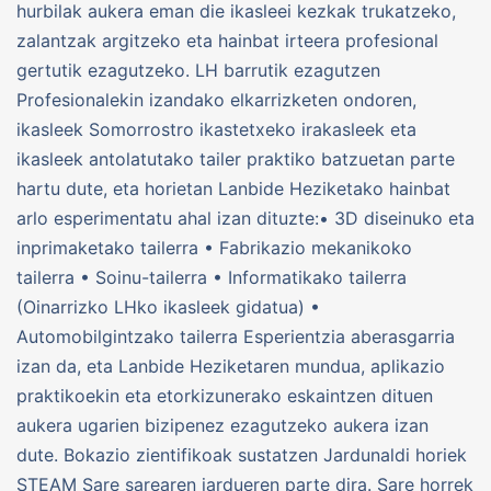
hurbilak aukera eman die ikasleei kezkak trukatzeko,
zalantzak argitzeko eta hainbat irteera profesional
gertutik ezagutzeko. LH barrutik ezagutzen
Profesionalekin izandako elkarrizketen ondoren,
ikasleek Somorrostro ikastetxeko irakasleek eta
ikasleek antolatutako tailer praktiko batzuetan parte
hartu dute, eta horietan Lanbide Heziketako hainbat
arlo esperimentatu ahal izan dituzte:• 3D diseinuko eta
inprimaketako tailerra • Fabrikazio mekanikoko
tailerra • Soinu-tailerra • Informatikako tailerra
(Oinarrizko LHko ikasleek gidatua) •
Automobilgintzako tailerra Esperientzia aberasgarria
izan da, eta Lanbide Heziketaren mundua, aplikazio
praktikoekin eta etorkizunerako eskaintzen dituen
aukera ugarien bizipenez ezagutzeko aukera izan
dute. Bokazio zientifikoak sustatzen Jardunaldi horiek
STEAM Sare sarearen jardueren parte dira. Sare horrek