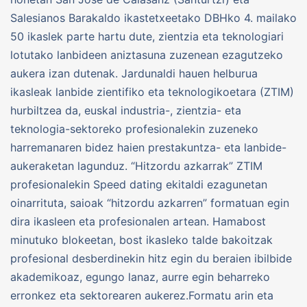
Salesianos Barakaldo ikastetxeetako DBHko 4. mailako
50 ikaslek parte hartu dute, zientzia eta teknologiari
lotutako lanbideen aniztasuna zuzenean ezagutzeko
aukera izan dutenak. Jardunaldi hauen helburua
ikasleak lanbide zientifiko eta teknologikoetara (ZTIM)
hurbiltzea da, euskal industria-, zientzia- eta
teknologia-sektoreko profesionalekin zuzeneko
harremanaren bidez haien prestakuntza- eta lanbide-
aukeraketan lagunduz. “Hitzordu azkarrak” ZTIM
profesionalekin Speed dating ekitaldi ezagunetan
oinarrituta, saioak “hitzordu azkarren” formatuan egin
dira ikasleen eta profesionalen artean. Hamabost
minutuko blokeetan, bost ikasleko talde bakoitzak
profesional desberdinekin hitz egin du beraien ibilbide
akademikoaz, egungo lanaz, aurre egin beharreko
erronkez eta sektorearen aukerez.Formatu arin eta