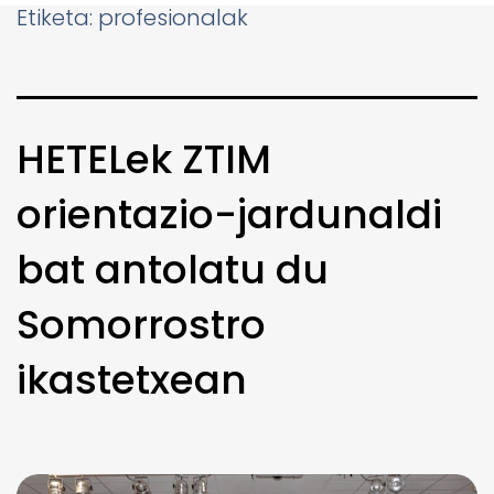
Etiketa:
profesionalak
HETELek ZTIM
orientazio-jardunaldi
bat antolatu du
Somorrostro
ikastetxean