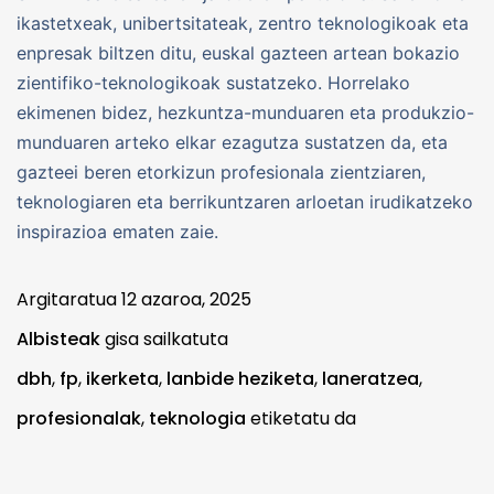
ikastetxeak, unibertsitateak, zentro teknologikoak eta
enpresak biltzen ditu, euskal gazteen artean bokazio
zientifiko-teknologikoak sustatzeko. Horrelako
ekimenen bidez, hezkuntza-munduaren eta produkzio-
munduaren arteko elkar ezagutza sustatzen da, eta
gazteei beren etorkizun profesionala zientziaren,
teknologiaren eta berrikuntzaren arloetan irudikatzeko
inspirazioa ematen zaie.
Argitaratua
12 azaroa, 2025
Albisteak
gisa sailkatuta
dbh
,
fp
,
ikerketa
,
lanbide heziketa
,
laneratzea
,
profesionalak
,
teknologia
etiketatu da