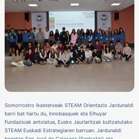
Somorrostro ikastetxeak STEAM Orientazio Jardunaldi
berri bat hartu du, Innobasquek eta Elhuyar
Fundazioak antolatua, Eusko Jaurlaritzak bultzatutako
STEAM Euskadi Estrategiaren barruan. Jardunaldi
honetan San José de Calasanz (Santurtzi) eta