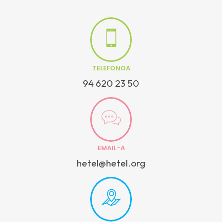
TELEFONOA
94 620 23 50
EMAIL-A
hetel@hetel.org