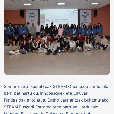
Somorrostro ikastetxeak STEAM Orientazio Jardunaldi
berri bat hartu du, Innobasquek eta Elhuyar
Fundazioak antolatua, Eusko Jaurlaritzak bultzatutako
STEAM Euskadi Estrategiaren barruan. Jardunaldi
honetan San José de Calasanz (Santurtzi) eta