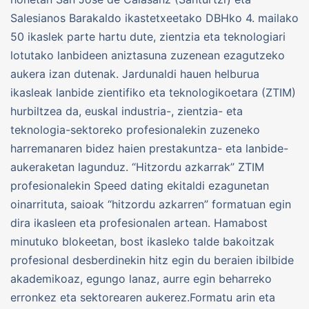
Salesianos Barakaldo ikastetxeetako DBHko 4. mailako
50 ikaslek parte hartu dute, zientzia eta teknologiari
lotutako lanbideen aniztasuna zuzenean ezagutzeko
aukera izan dutenak. Jardunaldi hauen helburua
ikasleak lanbide zientifiko eta teknologikoetara (ZTIM)
hurbiltzea da, euskal industria-, zientzia- eta
teknologia-sektoreko profesionalekin zuzeneko
harremanaren bidez haien prestakuntza- eta lanbide-
aukeraketan lagunduz. “Hitzordu azkarrak” ZTIM
profesionalekin Speed dating ekitaldi ezagunetan
oinarrituta, saioak “hitzordu azkarren” formatuan egin
dira ikasleen eta profesionalen artean. Hamabost
minutuko blokeetan, bost ikasleko talde bakoitzak
profesional desberdinekin hitz egin du beraien ibilbide
akademikoaz, egungo lanaz, aurre egin beharreko
erronkez eta sektorearen aukerez.Formatu arin eta