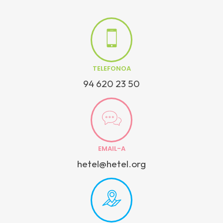
TELEFONOA
94 620 23 50
EMAIL-A
hetel@hetel.org