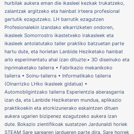
hurbilak aukera eman die ikasleei kezkak trukatzeko,
zalantzak argitzeko eta hainbat irteera profesional
gertutik ezagutzeko. LH barrutik ezagutzen
Profesionalekin izandako elkarrizketen ondoren,
ikasleek Somorrostro ikastetxeko irakasleek eta
ikasleek antolatutako tailer praktiko batzuetan parte
hartu dute, eta horietan Lanbide Heziketako hainbat
arlo esperimentatu ahal izan dituzte:• 3D diseinuko eta
inprimaketako tailerra • Fabrikazio mekanikoko
tailerra • Soinu-tailerra • Informatikako tailerra
(Oinarrizko LHko ikasleek gidatua) •
Automobilgintzako tailerra Esperientzia aberasgarria
izan da, eta Lanbide Heziketaren mundua, aplikazio
praktikoekin eta etorkizunerako eskaintzen dituen
aukera ugarien bizipenez ezagutzeko aukera izan
dute. Bokazio zientifikoak sustatzen Jardunaldi horiek
STEAM Sare sarearen jardueren parte dira. Sare horrek