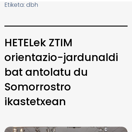
Etiketa:
dbh
HETELek ZTIM
orientazio-jardunaldi
bat antolatu du
Somorrostro
ikastetxean