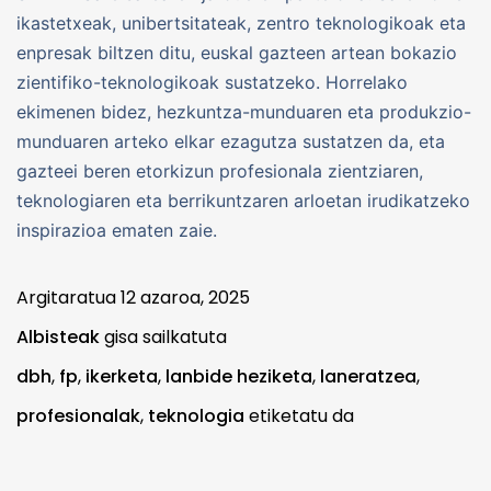
ikastetxeak, unibertsitateak, zentro teknologikoak eta
enpresak biltzen ditu, euskal gazteen artean bokazio
zientifiko-teknologikoak sustatzeko. Horrelako
ekimenen bidez, hezkuntza-munduaren eta produkzio-
munduaren arteko elkar ezagutza sustatzen da, eta
gazteei beren etorkizun profesionala zientziaren,
teknologiaren eta berrikuntzaren arloetan irudikatzeko
inspirazioa ematen zaie.
Argitaratua
12 azaroa, 2025
Albisteak
gisa sailkatuta
dbh
,
fp
,
ikerketa
,
lanbide heziketa
,
laneratzea
,
profesionalak
,
teknologia
etiketatu da