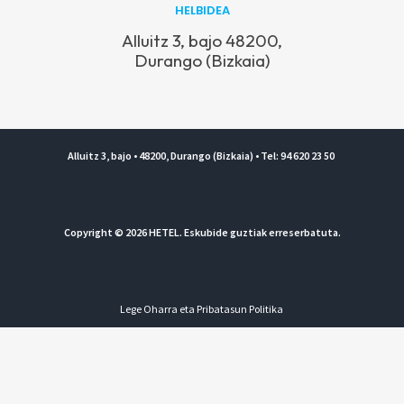
HELBIDEA
Alluitz 3, bajo 48200,
Durango (Bizkaia)
Alluitz 3, bajo • 48200, Durango (Bizkaia) • Tel: 94 620 23 50
Copyright © 2026 HETEL. Eskubide guztiak erreserbatuta.
Lege Oharra eta Pribatasun Politika