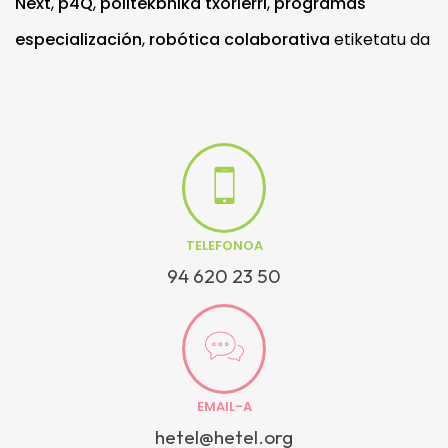
Next
,
p4Q
,
politekbnika txorierri
,
programas
especialización
,
robótica colaborativa
etiketatu da
TELEFONOA
94 620 23 50
EMAIL-A
hetel@hetel.org