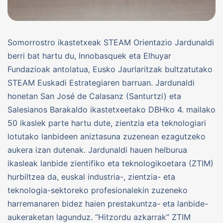
Somorrostro ikastetxeak STEAM Orientazio Jardunaldi
berri bat hartu du, Innobasquek eta Elhuyar
Fundazioak antolatua, Eusko Jaurlaritzak bultzatutako
STEAM Euskadi Estrategiaren barruan. Jardunaldi
honetan San José de Calasanz (Santurtzi) eta
Salesianos Barakaldo ikastetxeetako DBHko 4. mailako
50 ikaslek parte hartu dute, zientzia eta teknologiari
lotutako lanbideen aniztasuna zuzenean ezagutzeko
aukera izan dutenak. Jardunaldi hauen helburua
ikasleak lanbide zientifiko eta teknologikoetara (ZTIM)
hurbiltzea da, euskal industria-, zientzia- eta
teknologia-sektoreko profesionalekin zuzeneko
harremanaren bidez haien prestakuntza- eta lanbide-
aukeraketan lagunduz. “Hitzordu azkarrak” ZTIM