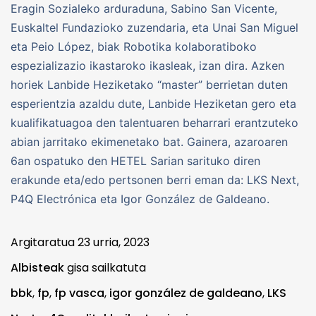
Eragin Sozialeko arduraduna, Sabino San Vicente,
Euskaltel Fundazioko zuzendaria, eta Unai San Miguel
eta Peio López, biak Robotika kolaboratiboko
espezializazio ikastaroko ikasleak, izan dira. Azken
horiek Lanbide Heziketako “master” berrietan duten
esperientzia azaldu dute, Lanbide Heziketan gero eta
kualifikatuagoa den talentuaren beharrari erantzuteko
abian jarritako ekimenetako bat. Gainera, azaroaren
6an ospatuko den HETEL Sarian sarituko diren
erakunde eta/edo pertsonen berri eman da: LKS Next,
P4Q Electrónica eta Igor González de Galdeano.
Argitaratua
23 urria, 2023
Albisteak
gisa sailkatuta
bbk
,
fp
,
fp vasca
,
igor gonzález de galdeano
,
LKS