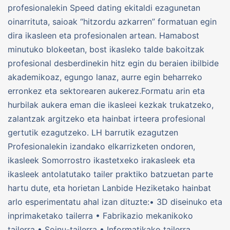
profesionalekin Speed dating ekitaldi ezagunetan
oinarrituta, saioak “hitzordu azkarren” formatuan egin
dira ikasleen eta profesionalen artean. Hamabost
minutuko blokeetan, bost ikasleko talde bakoitzak
profesional desberdinekin hitz egin du beraien ibilbide
akademikoaz, egungo lanaz, aurre egin beharreko
erronkez eta sektorearen aukerez.Formatu arin eta
hurbilak aukera eman die ikasleei kezkak trukatzeko,
zalantzak argitzeko eta hainbat irteera profesional
gertutik ezagutzeko. LH barrutik ezagutzen
Profesionalekin izandako elkarrizketen ondoren,
ikasleek Somorrostro ikastetxeko irakasleek eta
ikasleek antolatutako tailer praktiko batzuetan parte
hartu dute, eta horietan Lanbide Heziketako hainbat
arlo esperimentatu ahal izan dituzte:• 3D diseinuko eta
inprimaketako tailerra • Fabrikazio mekanikoko
tailerra • Soinu-tailerra • Informatikako tailerra