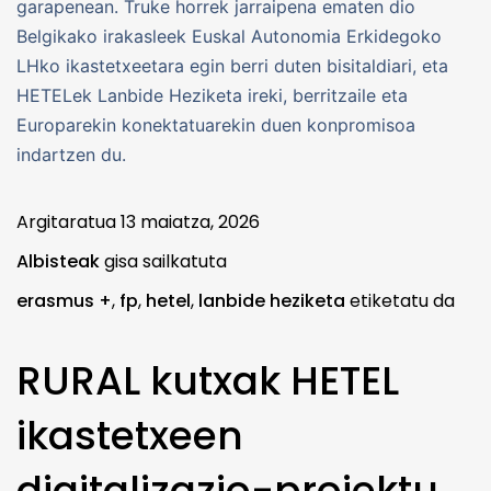
garapenean. Truke horrek jarraipena ematen dio
Belgikako irakasleek Euskal Autonomia Erkidegoko
LHko ikastetxeetara egin berri duten bisitaldiari, eta
HETELek Lanbide Heziketa ireki, berritzaile eta
Europarekin konektatuarekin duen konpromisoa
indartzen du.
Argitaratua
13 maiatza, 2026
Albisteak
gisa sailkatuta
erasmus +
,
fp
,
hetel
,
lanbide heziketa
etiketatu da
RURAL kutxak HETEL
ikastetxeen
digitalizazio-proiektu