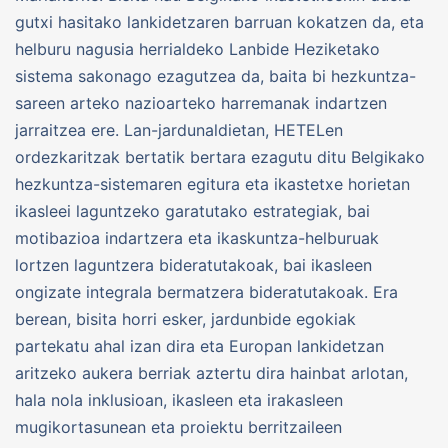
gutxi hasitako lankidetzaren barruan kokatzen da, eta
helburu nagusia herrialdeko Lanbide Heziketako
sistema sakonago ezagutzea da, baita bi hezkuntza-
sareen arteko nazioarteko harremanak indartzen
jarraitzea ere. Lan-jardunaldietan, HETELen
ordezkaritzak bertatik bertara ezagutu ditu Belgikako
hezkuntza-sistemaren egitura eta ikastetxe horietan
ikasleei laguntzeko garatutako estrategiak, bai
motibazioa indartzera eta ikaskuntza-helburuak
lortzen laguntzera bideratutakoak, bai ikasleen
ongizate integrala bermatzera bideratutakoak. Era
berean, bisita horri esker, jardunbide egokiak
partekatu ahal izan dira eta Europan lankidetzan
aritzeko aukera berriak aztertu dira hainbat arlotan,
hala nola inklusioan, ikasleen eta irakasleen
mugikortasunean eta proiektu berritzaileen