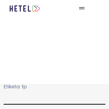
Etiketa:
fp