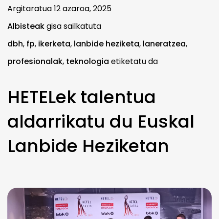
Argitaratua
12 azaroa, 2025
Albisteak
gisa sailkatuta
dbh
,
fp
,
ikerketa
,
lanbide heziketa
,
laneratzea
,
profesionalak
,
teknologia
etiketatu da
HETELek talentua
aldarrikatu du Euskal
Lanbide Heziketan