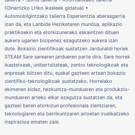
(Oinarrizko LHko ikasleek gidatua) •
Automobilgintzako tailerra Esperientzia aberasgarria
izan da, eta Lanbide Heziketaren mundua, aplikazio
praktikoekin eta etorkizunerako eskaintzen dituen
aukera ugarien bizipenez ezagutzeko aukera izan
dute. Bokazio zientifikoak sustatzen Jardunaldi horiek
STEAM Sare sarearen jardueren parte dira. Sare horrek
ikastetxeak, unibertsitateak, zentro teknologikoak eta
enpresak biltzen ditu, euskal gazteen artean bokazio
zientifiko-teknologikoak sustatzeko. Horrelako
ekimenen bidez, hezkuntza-munduaren eta produkzio-
munduaren arteko elkar ezagutza sustatzen da, eta
gazteei beren etorkizun profesionala zientziaren,
teknologiaren eta berrikuntzaren arloetan irudikatzeko
inspirazioa ematen zaie.