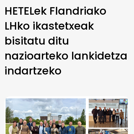
HETELek Flandriako
LHko ikastetxeak
bisitatu ditu
nazioarteko lankidetza
indartzeko