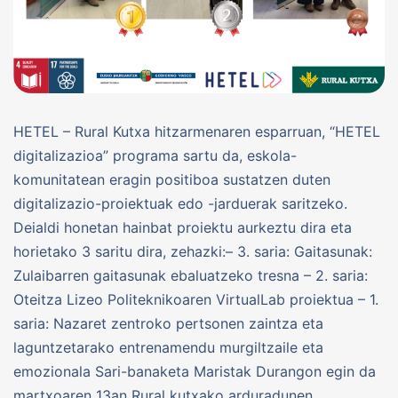
HETEL – Rural Kutxa hitzarmenaren esparruan, “HETEL
digitalizazioa” programa sartu da, eskola-
komunitatean eragin positiboa sustatzen duten
digitalizazio-proiektuak edo -jarduerak saritzeko.
Deialdi honetan hainbat proiektu aurkeztu dira eta
horietako 3 saritu dira, zehazki:– 3. saria: Gaitasunak:
Zulaibarren gaitasunak ebaluatzeko tresna – 2. saria:
Oteitza Lizeo Politeknikoaren VirtualLab proiektua – 1.
saria: Nazaret zentroko pertsonen zaintza eta
laguntzetarako entrenamendu murgiltzaile eta
emozionala Sari-banaketa Maristak Durangon egin da
martxoaren 13an Rural kutxako arduradunen