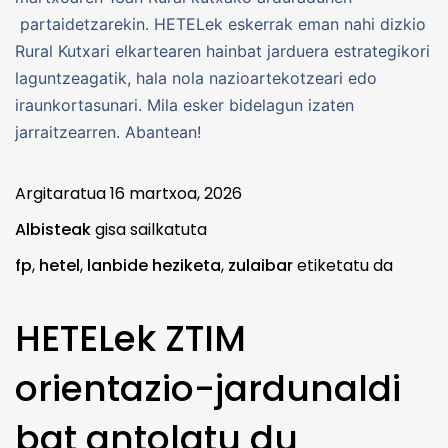
partaidetzarekin. HETELek eskerrak eman nahi dizkio
Rural Kutxari elkartearen hainbat jarduera estrategikori
laguntzeagatik, hala nola nazioartekotzeari edo
iraunkortasunari. Mila esker bidelagun izaten
jarraitzearren. Abantean!
Argitaratua
16 martxoa, 2026
Albisteak
gisa sailkatuta
fp
,
hetel
,
lanbide heziketa
,
zulaibar
etiketatu da
HETELek ZTIM
orientazio-jardunaldi
bat antolatu du