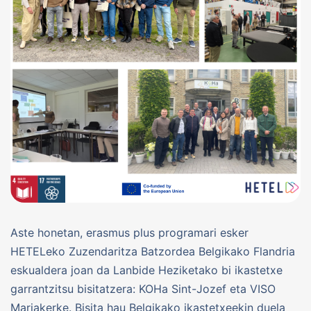
Aste honetan, erasmus plus programari esker
HETELeko Zuzendaritza Batzordea Belgikako Flandria
eskualdera joan da Lanbide Heziketako bi ikastetxe
garrantzitsu bisitatzera: KOHa Sint-Jozef eta VISO
Mariakerke. Bisita hau Belgikako ikastetxeekin duela