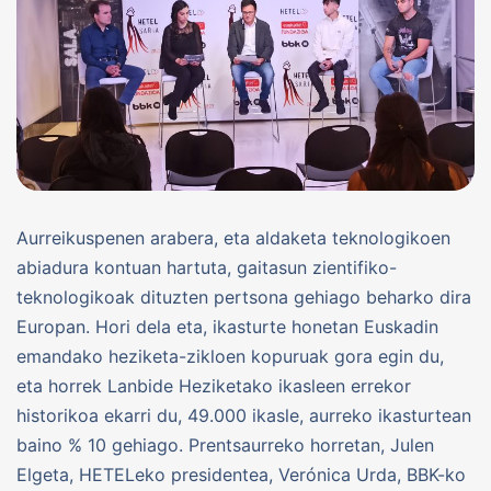
Aurreikuspenen arabera, eta aldaketa teknologikoen
abiadura kontuan hartuta, gaitasun zientifiko-
teknologikoak dituzten pertsona gehiago beharko dira
Europan. Hori dela eta, ikasturte honetan Euskadin
emandako heziketa-zikloen kopuruak gora egin du,
eta horrek Lanbide Heziketako ikasleen errekor
historikoa ekarri du, 49.000 ikasle, aurreko ikasturtean
baino % 10 gehiago. Prentsaurreko horretan, Julen
Elgeta, HETELeko presidentea, Verónica Urda, BBK-ko