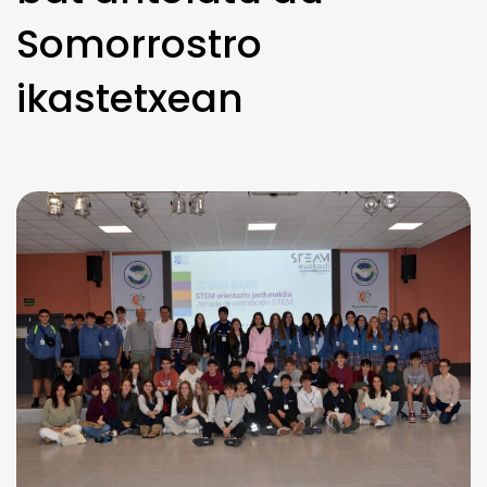
Somorrostro
ikastetxean