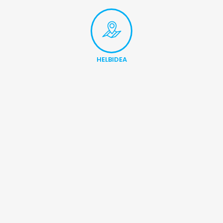
HELBIDEA
Alluitz 3, bajo 48200,
Durango (Bizkaia)
Alluitz 3, bajo • 48200, Durango (Bizkaia) • Tel: 94 620 23 50
Copyright © 2026 HETEL. Eskubide guztiak erreserbatuta.