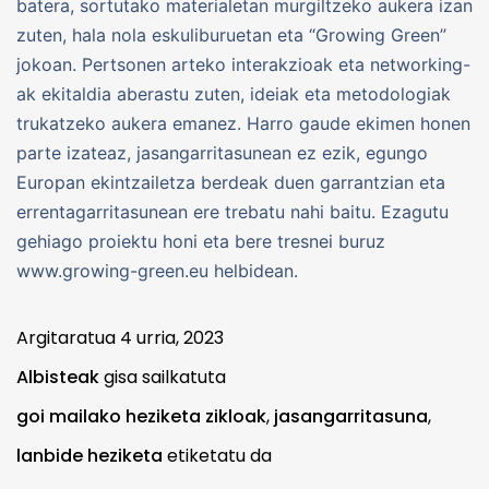
batera, sortutako materialetan murgiltzeko aukera izan
zuten, hala nola eskuliburuetan eta “Growing Green”
jokoan. Pertsonen arteko interakzioak eta networking-
ak ekitaldia aberastu zuten, ideiak eta metodologiak
trukatzeko aukera emanez. Harro gaude ekimen honen
parte izateaz, jasangarritasunean ez ezik, egungo
Europan ekintzailetza berdeak duen garrantzian eta
errentagarritasunean ere trebatu nahi baitu. Ezagutu
gehiago proiektu honi eta bere tresnei buruz
www.growing-green.eu helbidean.
Argitaratua
4 urria, 2023
Albisteak
gisa sailkatuta
goi mailako heziketa zikloak
,
jasangarritasuna
,
lanbide heziketa
etiketatu da