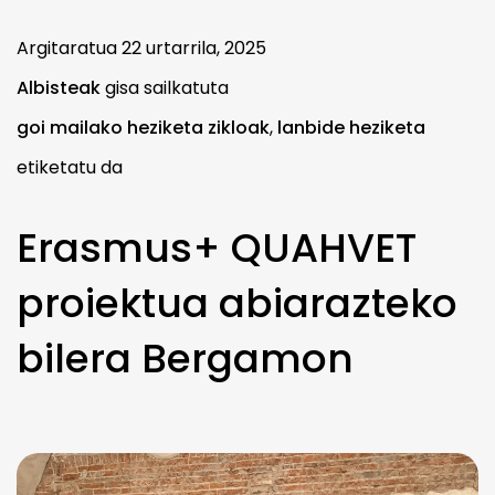
Argitaratua
22 urtarrila, 2025
Albisteak
gisa sailkatuta
goi mailako heziketa zikloak
,
lanbide heziketa
etiketatu da
Erasmus+ QUAHVET
proiektua abiarazteko
bilera Bergamon