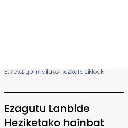
Etiketa:
goi mailako heziketa zikloak
Ezagutu Lanbide
Heziketako hainbat