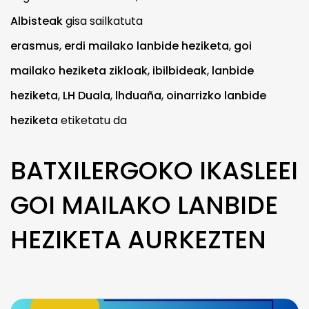
Albisteak
gisa sailkatuta
erasmus
,
erdi mailako lanbide heziketa
,
goi
mailako heziketa zikloak
,
ibilbideak
,
lanbide
heziketa
,
LH Duala
,
lhduaña
,
oinarrizko lanbide
heziketa
etiketatu da
BATXILERGOKO IKASLEEI
GOI MAILAKO LANBIDE
HEZIKETA AURKEZTEN