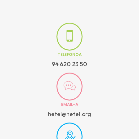
TELEFONOA
94 620 23 50
EMAIL-A
hetel@hetel.org