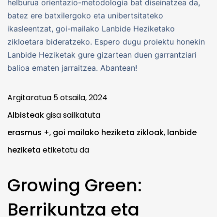
helburua orientazio-metodologia bat diseinatzea da,
batez ere batxilergoko eta unibertsitateko
ikasleentzat, goi-mailako Lanbide Heziketako
zikloetara bideratzeko. Espero dugu proiektu honekin
Lanbide Heziketak gure gizartean duen garrantziari
balioa ematen jarraitzea. Abantean!
Argitaratua
5 otsaila, 2024
Albisteak
gisa sailkatuta
erasmus +
,
goi mailako heziketa zikloak
,
lanbide
heziketa
etiketatu da
Growing Green:
Berrikuntza eta