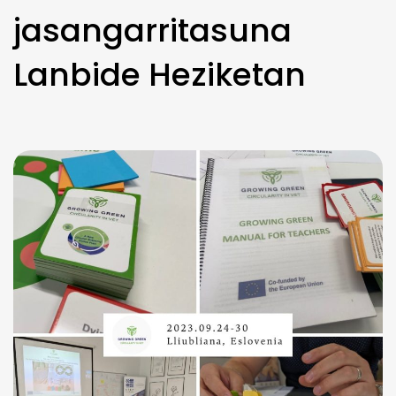
jasangarritasuna
Lanbide Heziketan