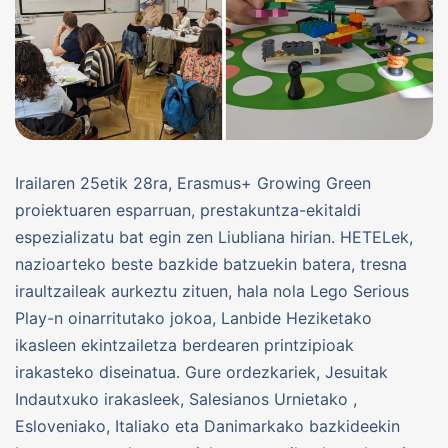
Irailaren 25etik 28ra, Erasmus+ Growing Green
proiektuaren esparruan, prestakuntza-ekitaldi
espezializatu bat egin zen Liubliana hirian. HETELek,
nazioarteko beste bazkide batzuekin batera, tresna
iraultzaileak aurkeztu zituen, hala nola Lego Serious
Play-n oinarritutako jokoa, Lanbide Heziketako
ikasleen ekintzailetza berdearen printzipioak
irakasteko diseinatua. Gure ordezkariek, Jesuitak
Indautxuko irakasleek, Salesianos Urnietako ,
Esloveniako, Italiako eta Danimarkako bazkideekin