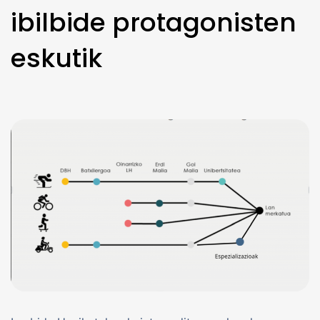
ibilbide protagonisten
eskutik