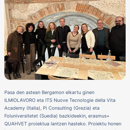
Pasa den astean Bergamon elkartu ginen
ILMIOLAVORO eta ITS Nuove Tecnologie della Vita
Academy (Italia), Pi Consulting (Grezia) eta
Foluniversitetet (Suedia) bazkideekin, erasmus+
QUAHVET proiektua lantzen hasteko. Proiektu honen