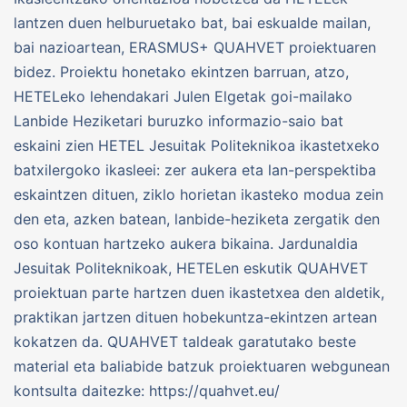
lantzen duen helburuetako bat, bai eskualde mailan,
bai nazioartean, ERASMUS+ QUAHVET proiektuaren
bidez. Proiektu honetako ekintzen barruan, atzo,
HETELeko lehendakari Julen Elgetak goi-mailako
Lanbide Heziketari buruzko informazio-saio bat
eskaini zien HETEL Jesuitak Politeknikoa ikastetxeko
batxilergoko ikasleei: zer aukera eta lan-perspektiba
eskaintzen dituen, ziklo horietan ikasteko modua zein
den eta, azken batean, lanbide-heziketa zergatik den
oso kontuan hartzeko aukera bikaina. Jardunaldia
Jesuitak Politeknikoak, HETELen eskutik QUAHVET
proiektuan parte hartzen duen ikastetxea den aldetik,
praktikan jartzen dituen hobekuntza-ekintzen artean
kokatzen da. QUAHVET taldeak garatutako beste
material eta baliabide batzuk proiektuaren webgunean
kontsulta daitezke: https://quahvet.eu/