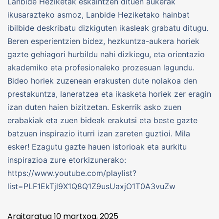
Lanbide Heziketak eskaintzen dituen aukerak
ikusarazteko asmoz, Lanbide Heziketako hainbat
ibilbide deskribatu dizkiguten ikasleak grabatu ditugu.
Beren esperientzien bidez, hezkuntza-aukera horiek
gazte gehiagori hurbildu nahi dizkiegu, eta orientazio
akademiko eta profesionaleko prozesuan lagundu.
Bideo horiek zuzenean erakusten dute nolakoa den
prestakuntza, laneratzea eta ikasketa horiek zer eragin
izan duten haien bizitzetan. Eskerrik asko zuen
erabakiak eta zuen bideak erakutsi eta beste gazte
batzuen inspirazio iturri izan zareten guztioi. Mila
esker! Ezagutu gazte hauen istorioak eta aurkitu
inspirazioa zure etorkizunerako:
https://www.youtube.com/playlist?
list=PLF1EkTjl9X1Q8Q1Z9usUaxjO1T0A3vuZw
Argitaratua
10 martxoa, 2025