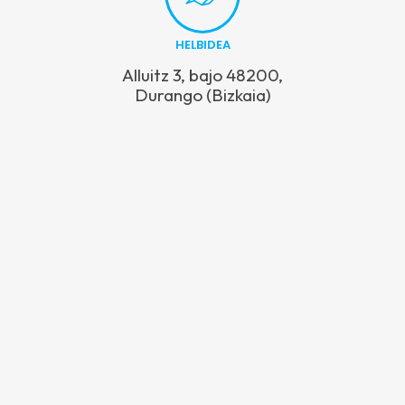
HELBIDEA
Alluitz 3, bajo 48200,
Durango (Bizkaia)
Alluitz 3, bajo • 48200, Durango (Bizkaia) • Tel: 94 620 23 50
Copyright © 2026 HETEL. Eskubide guztiak erreserbatuta.
Lege Oharra eta Pribatasun Politika