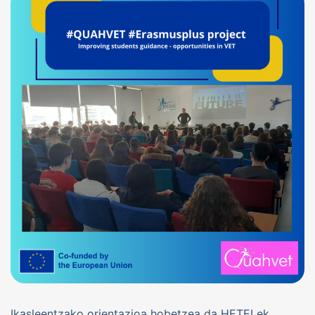
Ikasleentzako orientazioa hobetzea da HETELek