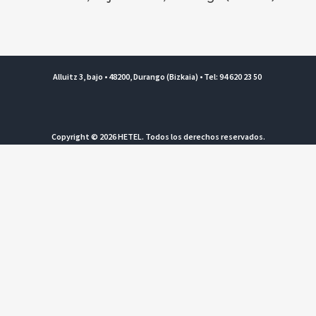
Alluitz 3, bajo • 48200, Durango (Bizkaia) • Tel: 94 620 23 50
Copyright © 2026 HETEL. Todos los derechos reservados.
Aviso legal y Política de privacidad