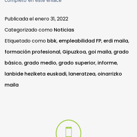
completo en este enlace
Publicada el
enero 31, 2022
Categorizado como
Noticias
Etiquetado como
bbk
,
empleabilidad FP
,
erdi maila
,
formación profesional
,
Gipuzkoa
,
goi maila
,
grado
básico
,
grado medio
,
grado superior
,
informe
,
lanbide heziketa euskadi
,
laneratzea
,
oinarrizko
maila