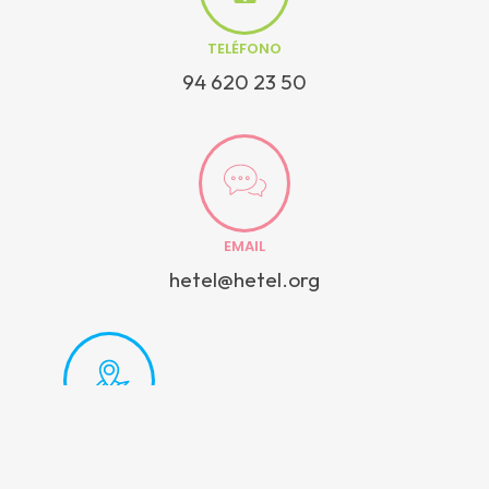
TELÉFONO
94 620 23 50
EMAIL
hetel@hetel.org
DIRECCIÓN
Alluitz 3, bajo 48200, Durango (Bizkaia)