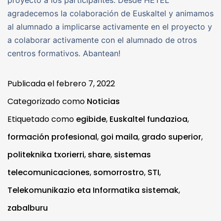
proyecto a los participantes. Desde HETEL
agradecemos la colaboración de Euskaltel y animamos
al alumnado a implicarse activamente en el proyecto y
a colaborar activamente con el alumnado de otros
centros formativos. Abantean!
Publicada el
febrero 7, 2022
Categorizado como
Noticias
Etiquetado como
egibide
,
Euskaltel fundazioa
,
formación profesional
,
goi maila
,
grado superior
,
politeknika txorierri
,
share
,
sistemas
telecomunicaciones
,
somorrostro
,
STI
,
Telekomunikazio eta Informatika sistemak
,
zabalburu