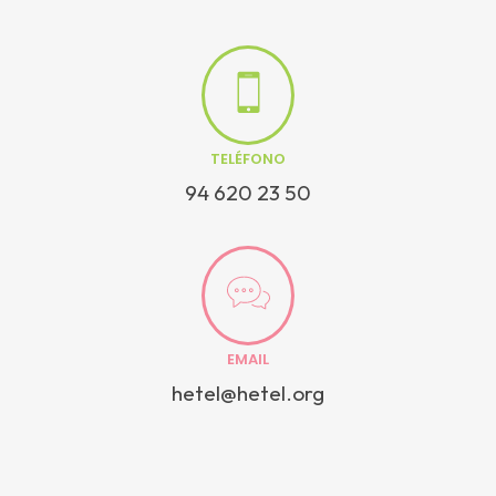
TELÉFONO
94 620 23 50
EMAIL
hetel@hetel.org