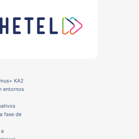
asmus+ KA2
n entornos
mativos
a fase de
 a