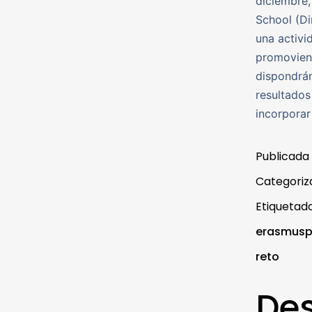
diciembre,
School (Di
una activi
promoviend
dispondrán
resultados
incorporar
Publicada
Categori
Etiqueta
erasmusp
reto
De