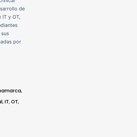
chnical
sarrollo de
 IT y OT,
udiantes
 sus
madas por
namarca
,
l
,
IT
,
OT
,