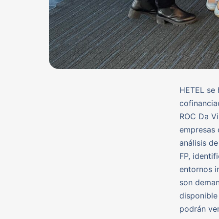
HETEL se h
cofinancia
ROC Da Vin
empresas d
análisis d
FP, identi
entornos i
son deman
disponible
podrán ver