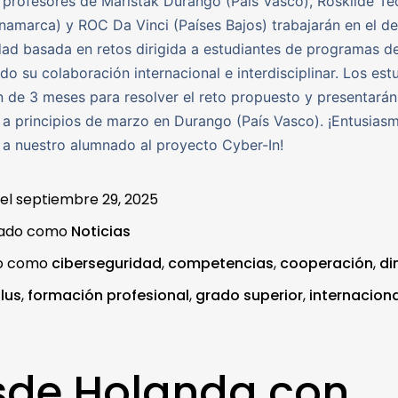
 profesores de Maristak Durango (País Vasco), Roskilde Te
namarca) y ROC Da Vinci (Países Bajos) trabajarán en el de
dad basada en retos dirigida a estudiantes de programas de
o su colaboración internacional e interdisciplinar. Los est
 de 3 meses para resolver el reto propuesto y presentarán
 a principios de marzo en Durango (País Vasco). ¡Entusias
 a nuestro alumnado al proyecto Cyber-In!
 el
septiembre 29, 2025
zado como
Noticias
do como
ciberseguridad
,
competencias
,
cooperación
,
di
lus
,
formación profesional
,
grado superior
,
internaciona
sde Holanda con