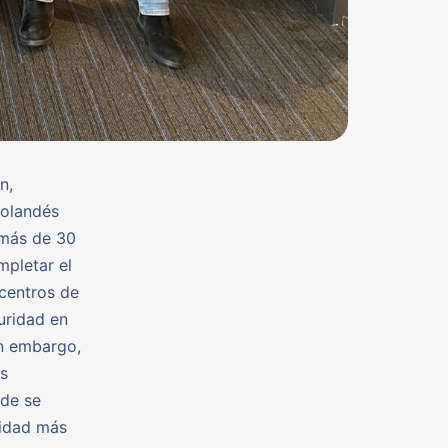
n,
holandés
 más de 30
mpletar el
 centros de
uridad en
in embargo,
s
nde se
ridad más