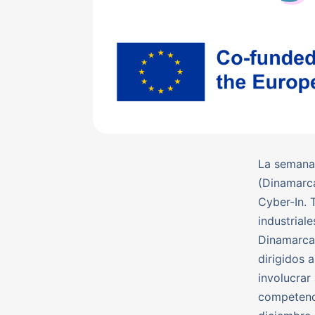
La semana 
(Dinamarca
Cyber-In. 
industrial
Dinamarca,
dirigidos 
involucra
competenci