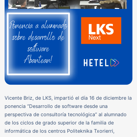
Vicente Briz, de LKS, impartió el día 16 de diciembre la
ponencia “Desarrollo de software desde una
perspectiva de consultoría tecnológica” al alumnado
de los ciclos de grado superior de la familia de
informática de los centros Politeknika Txorierri,