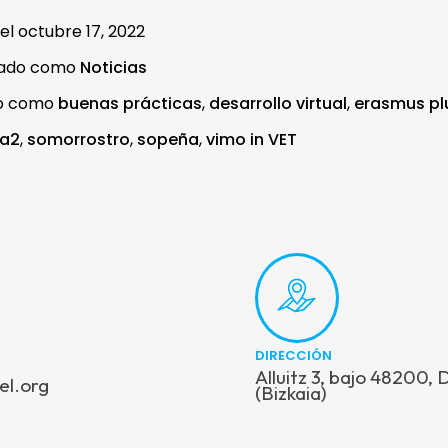
 el
octubre 17, 2022
zado como
Noticias
do como
buenas prácticas
,
desarrollo virtual
,
erasmus pl
a2
,
somorrostro
,
sopeña
,
vimo in VET
DIRECCIÓN
Alluitz 3, bajo 48200,
el.org
(Bizkaia)