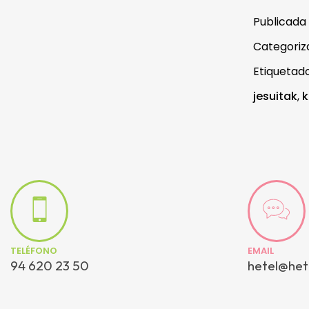
Publicada
Categori
Etiqueta
jesuitak
,
k
TELÉFONO
EMAIL
94 620 23 50
hetel@het