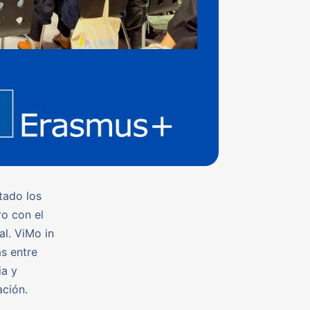
tado los
o con el
al. ViMo in
s entre
ia y
ación.