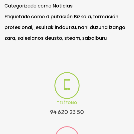
Categorizado como
Noticias
Etiquetado como
diputación Bizkaia
,
formación
profesional
,
jesuitak indautxu
,
nahi duzuna izango
zara
,
salesianos deusto
,
steam
,
zabalburu
TELÉFONO
94 620 23 50