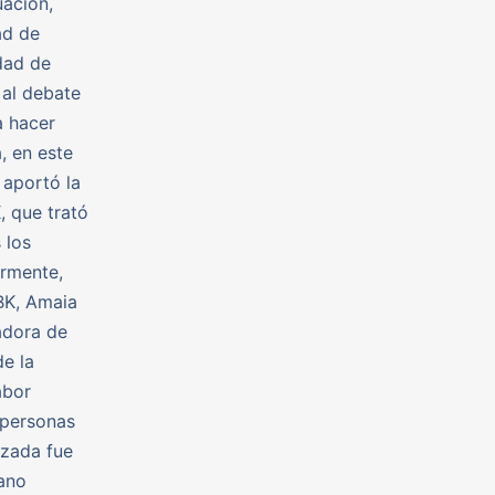
uación,
ad de
idad de
 al debate
a hacer
, en este
aportó la
, que trató
 los
ormente,
BK, Amaia
adora de
de la
abor
 personas
tzada fue
iano