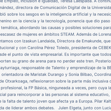
e Empleo, Inclusión e Igualdad, Teresa Laespada. A contin
nández, directora de Comunicación Digital de la Universid
bló sobre los sesgos en la inteligencia artificial y la neces
menino en la ciencia y la tecnología, ponencia que dio paso
 temática, abordando las causas y posibles soluciones par
a escasez de mujeres en ámbitos STEAM. Además de Lorena
ntamos con Izaskun Landaida, Directora de Emakunde, que 
titucional y con Carolina Pérez Toledo, presidenta de CEBEK
sde el punto de vista empresarial. Es importante que todos
orten su grano de arena para no perder este tren. Posteri
ayturriaga, responsable de Talento y emprendizaje de la B
 orientadora de Maristak Durango y Sonia Bilbao, Coordin
de Otxarkoaga, reflexionaron sobre la parte más inclusiva 
profesional, la FP Básica, ninguneada a veces, pero cuya l
ucial para reincorporar a las personas al sistema educativo,
e la falta de talento joven que afecta ya a Europa. Pilar Kal
da de liderar ambos debates. Julen Elgeta, junto con Luc