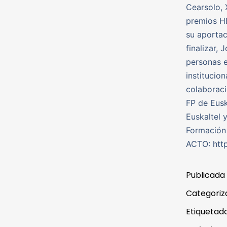
Cearsolo, 
premios HE
su aportac
finalizar,
personas e
institucio
colaboraci
FP de Eusk
Euskaltel 
Formación
ACTO: htt
Publicada
Categori
Etiqueta