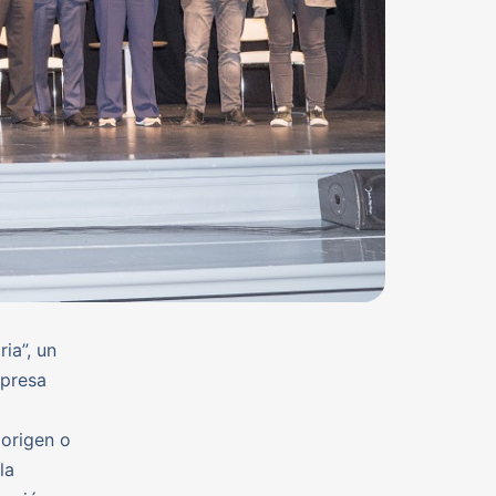
ia”, un
mpresa
 origen o
la