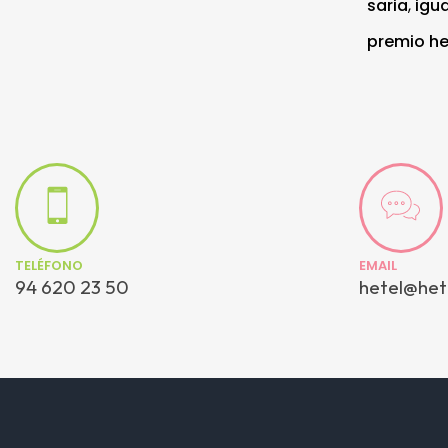
saria
,
igu
premio he
TELÉFONO
EMAIL
94 620 23 50
hetel@het