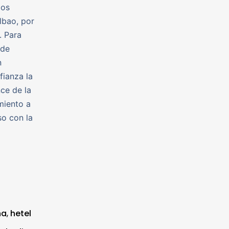
los
lbao, por
. Para
 de
n
fianza la
ce de la
miento a
so con la
na
,
hetel