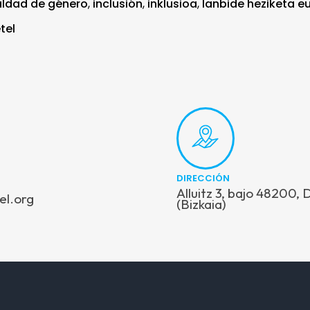
aldad de género
,
inclusión
,
inklusioa
,
lanbide heziketa e
tel
DIRECCIÓN
Alluitz 3, bajo 48200,
el.org
(Bizkaia)