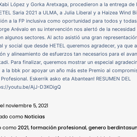
Xabi López y Gorka Aretxaga, procedieron a la entrega de 
TEL Saria 2021 a ULMA, a Julia Liberal y a Haizea Wind Bi
ión a la FP inclusiva como oportunidad para todos y todas
 Jorge Arévalo en su intervención nos alertó de la necesidad
n algunos sectores. Al acto asistió una gran representació
nal y social que desde HETEL queremos agradecer, ya que a
ón y alineamiento de esfuerzos tan necesarios para el avan
adi. Para finalizar, queremos mostrar un especial agradeci
y a la bbk por apoyar un año más este Premio al compromi
 Profesional. Eskerrik asko eta Abantean! RESUMEN DEL
ps://youtu.be/AjJ-D3KOigQ
 el
noviembre 5, 2021
zado como
Noticias
do como
2021
,
formación profesional
,
genero berdintasu