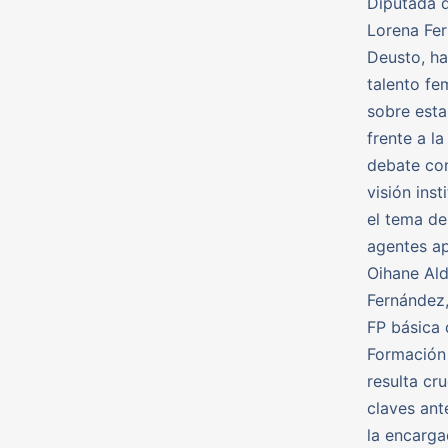
Diputada d
Lorena Fer
Deusto, ha
talento fe
sobre esta
frente a l
debate co
visión ins
el tema de
agentes ap
Oihane Ald
Fernández,
FP básica 
Formación 
resulta cr
claves ant
la encarga