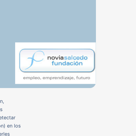
n,
es
etectar
n) en los
erles