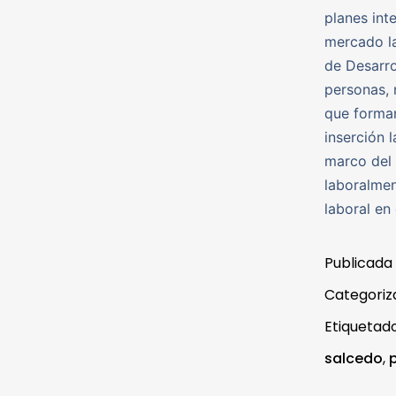
planes int
mercado la
de Desarro
personas, 
que forman
inserción 
marco del 
laboralmen
laboral en
Publicada
Categori
Etiqueta
salcedo
,