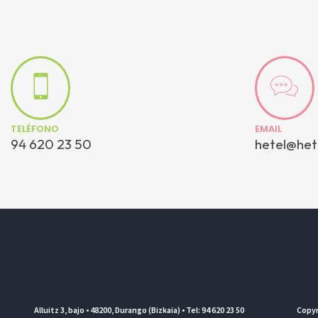
TELÉFONO
EMAIL
94 620 23 50
hetel@het
Alluitz 3, bajo • 48200, Durango (Bizkaia) • Tel: 94 620 23 50
Copyr