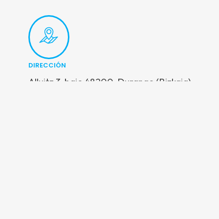
DIRECCIÓN
Alluitz 3, bajo 48200, Durango (Bizkaia)
Alluitz 3, bajo • 48200, Durango (Bizkaia) • Tel: 94 620 23 50
Copyright © 2026 HETEL. Todos los derechos reservados.