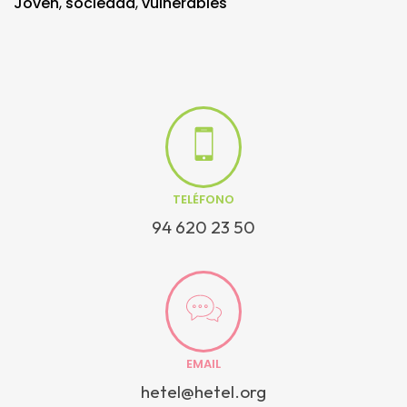
Joven
,
sociedad
,
vulnerables
TELÉFONO
94 620 23 50
EMAIL
hetel@hetel.org