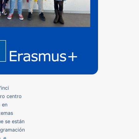
inci
tro centro
n en
stemas
ue se están
ogramación
, e