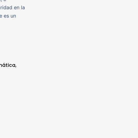
ridad en la
e es un
mática
,