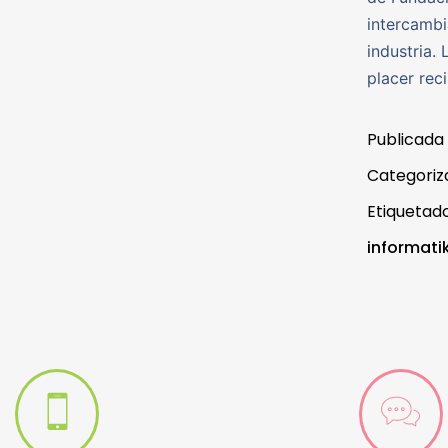
intercambi
industria.
placer rec
Publicada
Categori
Etiqueta
informati