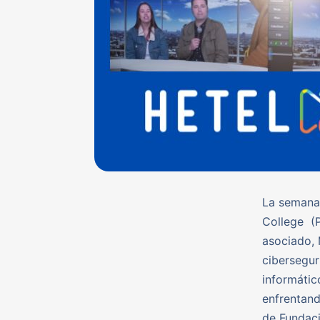
La semana 
College (P
asociado, 
cibersegur
informátic
enfrentand
de Fundaci