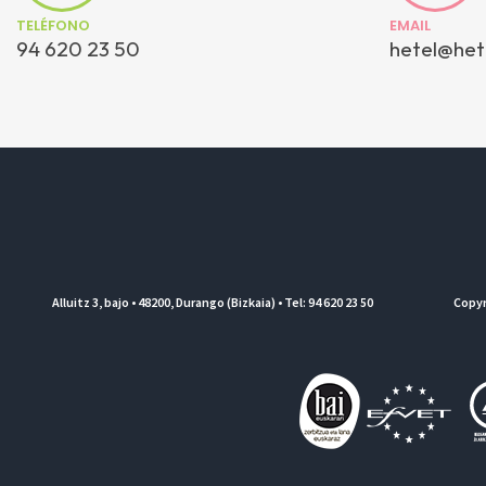
TELÉFONO
EMAIL
94 620 23 50
hetel@het
Alluitz 3, bajo • 48200, Durango (Bizkaia) • Tel: 94 620 23 50
Copyr