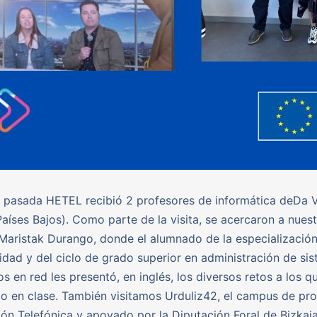
pasada HETEL recibió 2 profesores de informática deDa V
aíses Bajos). Como parte de la visita, se acercaron a nues
Maristak Durango, donde el alumnado de la especializació
idad y del ciclo de grado superior en administración de si
os en red les presentó, en inglés, los diversos retos a los q
o en clase. También visitamos Urduliz42, el campus de pr
ón Telefónica y apoyado por la Diputación Foral de Bizkaia