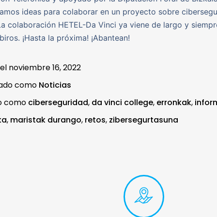
amos ideas para colaborar en un proyecto sobre cibersegu
 La colaboración HETEL-Da Vinci ya viene de largo y siempr
ibiros. ¡Hasta la próxima! ¡Abantean!
 el
noviembre 16, 2022
zado como
Noticias
do como
ciberseguridad
,
da vinci college
,
erronkak
,
infor
ka
,
maristak durango
,
retos
,
zibersegurtasuna