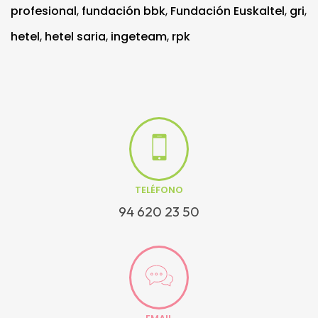
profesional
,
fundación bbk
,
Fundación Euskaltel
,
gri
,
hetel
,
hetel saria
,
ingeteam
,
rpk
TELÉFONO
94 620 23 50