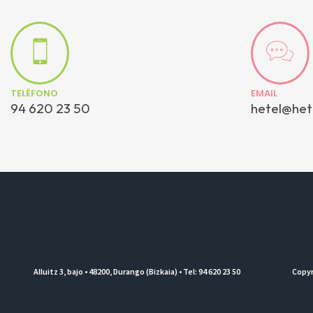
TELÉFONO
EMAIL
94 620 23 50
hetel@het
Alluitz 3, bajo • 48200, Durango (Bizkaia) • Tel: 94 620 23 50
Copyr