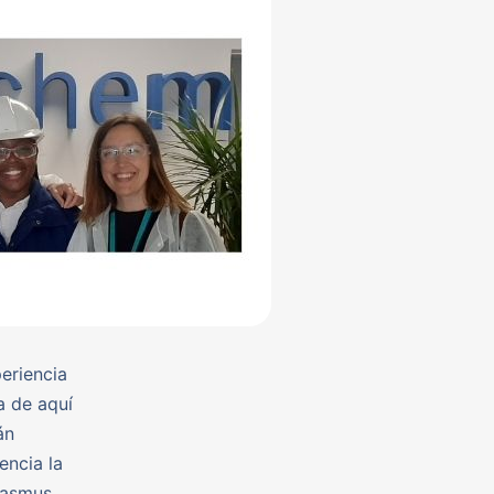
eriencia
a de aquí
án
encia la
erasmus