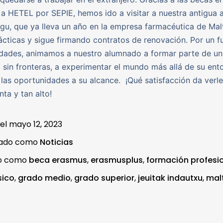
a HETEL por SEPIE, hemos ido a visitar a nuestra antigua 
gu, que ya lleva un año en la empresa farmacéutica de Mal
ácticas y sigue firmando contratos de renovación. Por un fu
idades, animamos a nuestro alumnado a formar parte de un
 sin fronteras, a experimentar el mundo más allá de su ent
las oportunidades a su alcance. ¡Qué satisfacción da verle
nta y tan alto!
 el
mayo 12, 2023
zado como
Noticias
do como
beca erasmus
,
erasmusplus
,
formación profesi
sico
,
grado medio
,
grado superior
,
jeuitak indautxu
,
mal