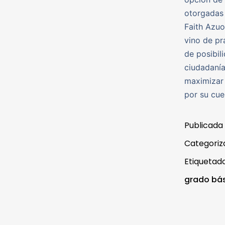
otorgadas 
Faith Azuo
vino de pr
de posibil
ciudadanía
maximizar 
por su cue
Publicada
Categori
Etiqueta
grado bá