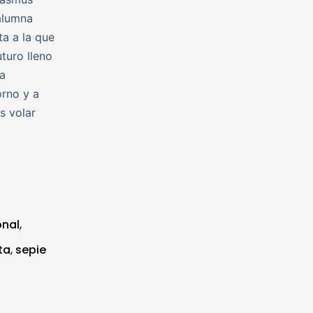
alumna
ta a la que
turo lleno
a
orno y a
s volar
onal
,
ta
,
sepie