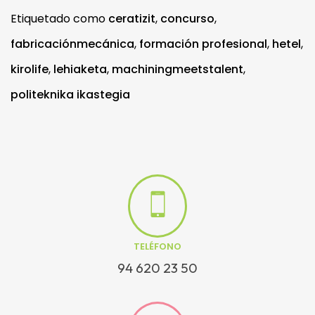
Etiquetado como
ceratizit
,
concurso
,
fabricaciónmecánica
,
formación profesional
,
hetel
,
kirolife
,
lehiaketa
,
machiningmeetstalent
,
politeknika ikastegia
TELÉFONO
94 620 23 50