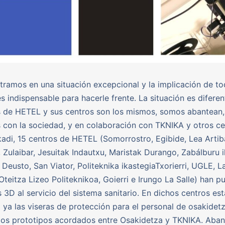
ramos en una situación excepcional y la implicación de to
s indispensable para hacerle frente. La situación es diferen
s de HETEL y sus centros son los mismos, somos abantean, 
 con la sociedad, y en colaboración con TKNIKA y otros ce
adi, 15 centros de HETEL (Somorrostro, Egibide, Lea Artib
, Zulaibar, Jesuitak Indautxu, Maristak Durango, Zabálburu 
 Deusto, San Viator, Politeknika ikastegiaTxorierri, UGLE, La
Oteitza Lizeo Politeknikoa, Goierri e Irungo La Salle) han p
 3D al servicio del sistema sanitario. En dichos centros es
 ya las viseras de protección para el personal de osakidetz
los prototipos acordados entre Osakidetza y TKNIKA. Aban