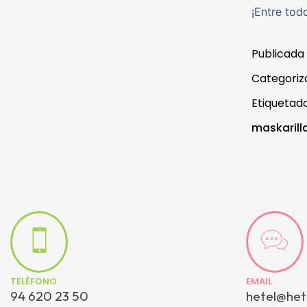
¡Entre tod
Publicada
Categori
Etiqueta
maskarill
TELÉFONO
EMAIL
94 620 23 50
hetel@het