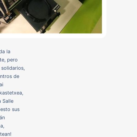
da la
te, pero
solidarios,
ntros de
ai
ikastetxea,
 Salle
uesto sus
tán
a,
tean!