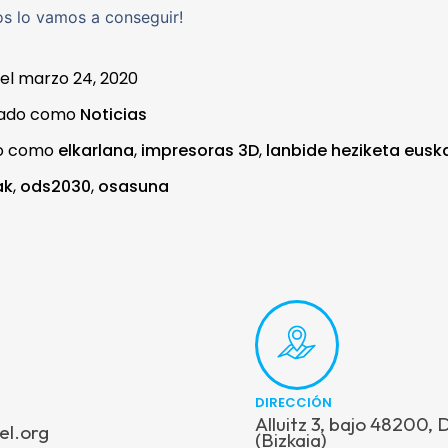
os lo vamos a conseguir!
 el
marzo 24, 2020
zado como
Noticias
do como
elkarlana
,
impresoras 3D
,
lanbide heziketa eusk
ak
,
ods2030
,
osasuna
DIRECCIÓN
Alluitz 3, bajo 48200,
el.org
(Bizkaia)