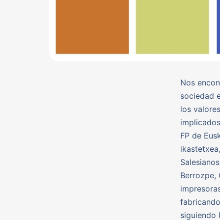
Nos encont
sociedad e
los valore
implicados
FP de Eusk
ikastetxea
Salesianos
Berrozpe, 
impresoras
fabricando
siguiendo 