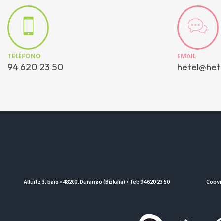
TELÉFONO
EMAIL
94 620 23 50
hetel@het
Alluitz 3, bajo • 48200, Durango (Bizkaia) • Tel: 94 620 23 50
Copyr