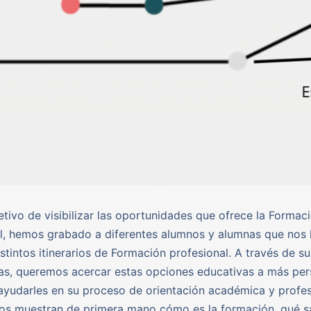
etivo de visibilizar las oportunidades que ofrece la Formac
l, hemos grabado a diferentes alumnos y alumnas que nos
istintos itinerarios de Formación profesional. A través de su
as, queremos acercar estas opciones educativas a más pe
ayudarles en su proceso de orientación académica y profes
os muestran de primera mano cómo es la formación, qué s