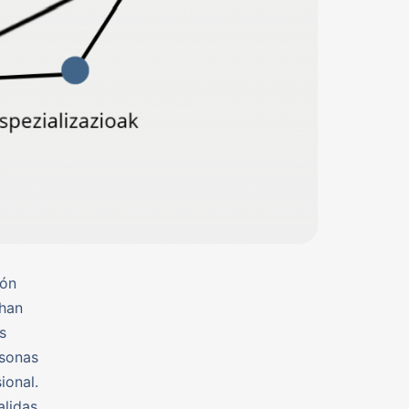
ión
 han
s
rsonas
ional.
alidas