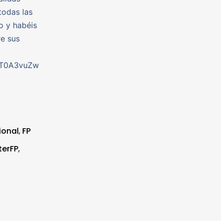
todas las
o y habéis
re sus
O1T0A3vuZw
ional
,
FP
erFP
,