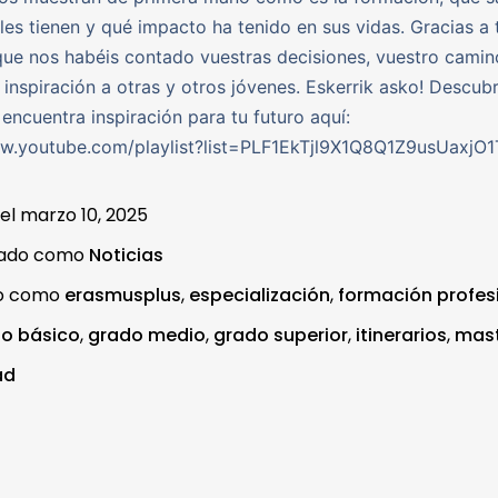
les tienen y qué impacto ha tenido en sus vidas. Gracias a 
ue nos habéis contado vuestras decisiones, vuestro camin
 inspiración a otras y otros jóvenes. Eskerrik asko! Descub
 encuentra inspiración para tu futuro aquí:
ww.youtube.com/playlist?list=PLF1EkTjl9X1Q8Q1Z9usUaxj
 el
marzo 10, 2025
zado como
Noticias
do como
erasmusplus
,
especialización
,
formación profes
o básico
,
grado medio
,
grado superior
,
itinerarios
,
mast
ad