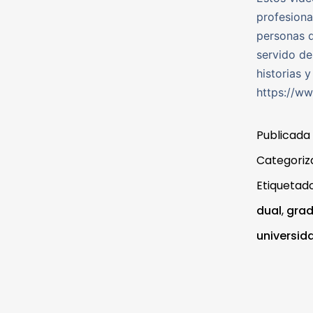
profesiona
personas q
servido de
historias y
https://w
Publicada
Categori
Etiqueta
dual
,
grad
universid