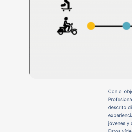
Con el obj
Profesiona
descrito d
experienci
jóvenes y 
Estos víde