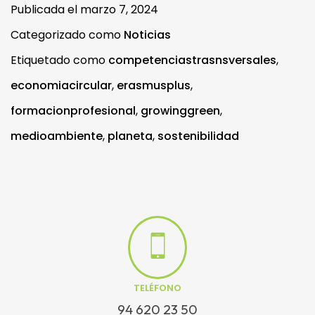
Publicada el
marzo 7, 2024
Categorizado como
Noticias
Etiquetado como
competenciastrasnsversales
,
economiacircular
,
erasmusplus
,
formacionprofesional
,
growinggreen
,
medioambiente
,
planeta
,
sostenibilidad
TELÉFONO
94 620 23 50