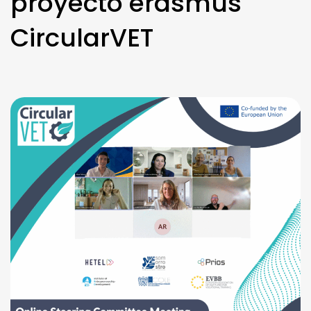
proyecto erasmus
CircularVET