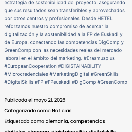
estrategia de sostenibilidad del proyecto, asegurando
que sus resultados sean transferibles y aprovechados
por otros centros y profesionales. Desde HETEL
reforzamos nuestro compromiso de acercar la
digitalización y la sostenibilidad a la FP de Euskadi y
de Europa, conectando las competencias DigComp y
GreenComp con las necesidades reales del mercado
laboral en el ámbito del marketing. #Erasmusplus
#EuropeanCooperation #DIGISTAINABILITY
#Microcredenciales #MarketingDigital #GreenSkills
#DigitalSkills #FP #FPeuskadi #DigComp #GreenComp
Publicada el
mayo 21, 2026
Categorizado como
Noticias
Etiquetado como
alemania
,
competencias
digitales
,
digcomp
,
digistainability
,
digitalskills
,