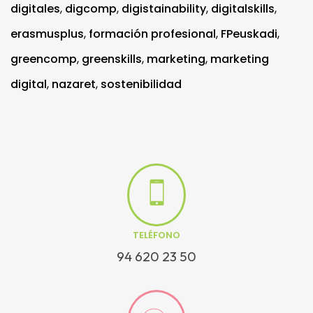
digitales
,
digcomp
,
digistainability
,
digitalskills
,
erasmusplus
,
formación profesional
,
FPeuskadi
,
greencomp
,
greenskills
,
marketing
,
marketing
digital
,
nazaret
,
sostenibilidad
TELÉFONO
94 620 23 50