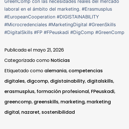
GreenComp con las necesidades reales del mercado
laboral en el ámbito del marketing. #Erasmusplus
#EuropeanCooperation #DIGISTAINABILITY
#Microcredenciales #MarketingDigital #GreenSkills
#DigitalSkills #FP #FPeuskadi #DigComp #GreenComp
Publicada el
mayo 21, 2026
Categorizado como
Noticias
Etiquetado como
alemania
,
competencias
digitales
,
digcomp
,
digistainability
,
digitalskills
,
erasmusplus
,
formación profesional
,
FPeuskadi
,
greencomp
,
greenskills
,
marketing
,
marketing
digital
,
nazaret
,
sostenibilidad