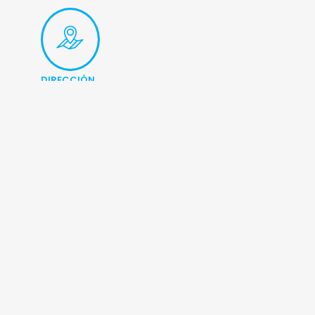
DIRECCIÓN
Alluitz 3, bajo 48200, Durango (Bizkaia)
Alluitz 3, bajo • 48200, Durango (Bizkaia) • Tel: 94 620 23 50
Copyright © 2026 HETEL. Todos los derechos reservados.
Aviso legal y Política de privacidad