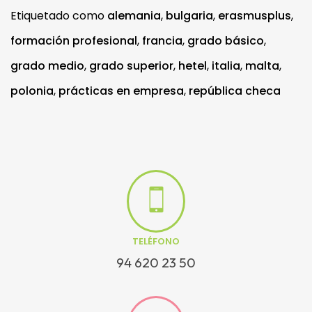
Etiquetado como
alemania
,
bulgaria
,
erasmusplus
,
formación profesional
,
francia
,
grado básico
,
grado medio
,
grado superior
,
hetel
,
italia
,
malta
,
polonia
,
prácticas en empresa
,
república checa
TELÉFONO
94 620 23 50