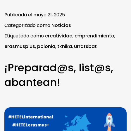
Publicada el
mayo 21, 2025
Categorizado como
Noticias
Etiquetado como
creatividad
,
emprendimiento
,
erasmusplus
,
polonia
,
tknika
,
urratsbat
¡Preparad@s, list@s,
abantean!