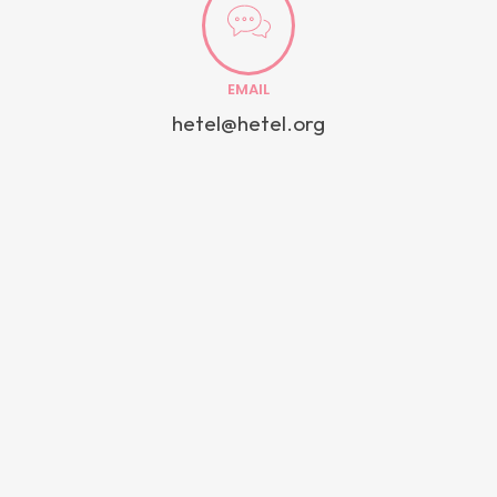
EMAIL
hetel@hetel.org
DIRECCIÓN
Alluitz 3, bajo 48200, Durango (Bizkaia)
Alluitz 3, bajo • 48200, Durango (Bizkaia) • Tel: 94 620 23 50