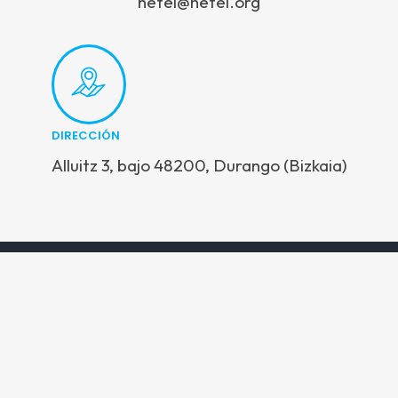
hetel@hetel.org
DIRECCIÓN
Alluitz 3, bajo 48200, Durango (Bizkaia)
Alluitz 3, bajo • 48200, Durango (Bizkaia) • Tel: 94 620 23 50
Copyright © 2026 HETEL. Todos los derechos reservados.