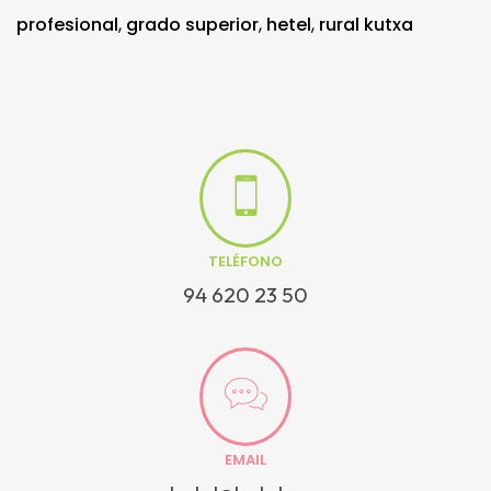
profesional
,
grado superior
,
hetel
,
rural kutxa
TELÉFONO
94 620 23 50
EMAIL