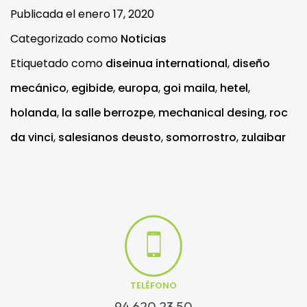
Publicada el
enero 17, 2020
Categorizado como
Noticias
Etiquetado como
diseinua international
,
diseño
mecánico
,
egibide
,
europa
,
goi maila
,
hetel
,
holanda
,
la salle berrozpe
,
mechanical desing
,
roc
da vinci
,
salesianos deusto
,
somorrostro
,
zulaibar
TELÉFONO
94 620 23 50