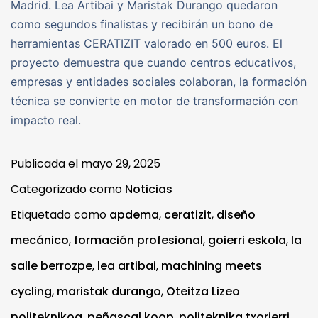
Madrid. Lea Artibai y Maristak Durango quedaron
como segundos finalistas y recibirán un bono de
herramientas CERATIZIT valorado en 500 euros. El
proyecto demuestra que cuando centros educativos,
empresas y entidades sociales colaboran, la formación
técnica se convierte en motor de transformación con
impacto real.
Publicada el
mayo 29, 2025
Categorizado como
Noticias
Etiquetado como
apdema
,
ceratizit
,
diseño
mecánico
,
formación profesional
,
goierri eskola
,
la
salle berrozpe
,
lea artibai
,
machining meets
cycling
,
maristak durango
,
Oteitza Lizeo
politeknikoa
,
peñascal koop
,
politeknika txorierri
,