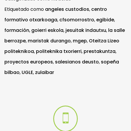
Etiquetado como
angeles custodios
,
centro
formativo otxarkoaga
,
cfsomorrostro
,
egibide
,
formación
,
goierri eskola
,
jesuitak indautxu
,
la salle
berrozpe
,
maristak durango
,
mgep
,
Oteitza Lizeo
politeknikoa
,
politeknika txorierri
,
prestakuntza
,
proyectos europeos
,
salesianos deusto
,
sopeña
bilbao
,
UGLE
,
zulaibar