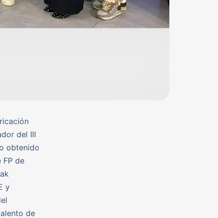
ricación
or del III
lo obtenido
e FP de
tak
E y
el
talento de