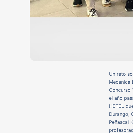
Un reto so
Mecánica E
Concurso “
el año pas
HETEL que 
Durango, G
Peñascal K
profesorad