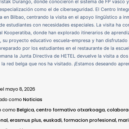
istak Durango, donde conocieron el sistema de FP vasco y
especialización como el de ciberseguridad. El Centro Inte
 en Bilbao, centrando la visita en el apoyo lingüístico a in
 de estudiantes con necesidades especiales. La visita ha co
l Kooperatiba, donde han explorado itinerarios de aprendi
 su proyecto educativo escuela-empresa y han disfrutado
reparado por los estudiantes en el restaurante de la escuel
mana la Junta Directiva de HETEL devuelve la visita a dos
 la red belga que nos ha visitado. ¡Estamos deseando apre
 el
mayo 8, 2026
zado como
Noticias
do como
Belgica
,
centro formativo otxarkoaga
,
colabora
onal
,
erasmus plus
,
euskadi
,
formacion profesional
,
mari