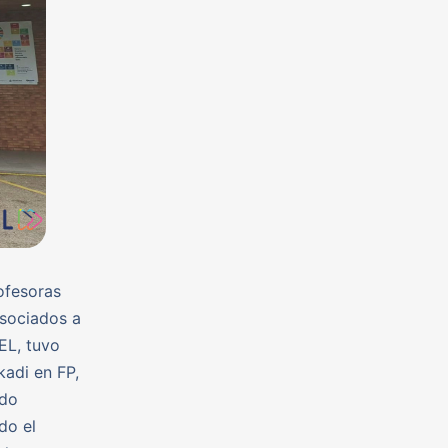
ofesoras
asociados a
EL, tuvo
adi en FP,
ndo
do el