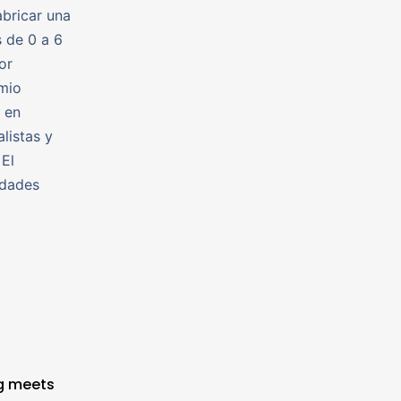
abricar una
 de 0 a 6
or
mio
 en
listas y
 El
idades
g meets