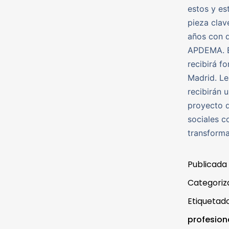
estos y es
pieza clav
años con d
APDEMA. E
recibirá f
Madrid. Le
recibirán 
proyecto 
sociales c
transforma
Publicada
Categori
Etiqueta
profesion