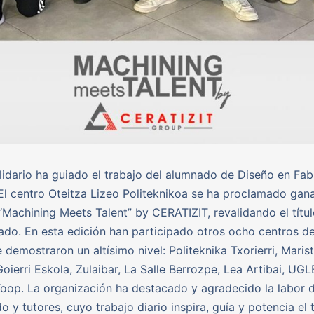
lidario ha guiado el trabajo del alumnado de Diseño en Fab
l centro Oteitza Lizeo Politeknikoa se ha proclamado ganad
Machining Meets Talent” by CERATIZIT, revalidando el títu
ado. En esta edición han participado otros ocho centros d
demostraron un altísimo nivel: Politeknika Txorierri, Maris
oierri Eskola, Zulaibar, La Salle Berrozpe, Lea Artibai, UGL
oop. La organización ha destacado y agradecido la labor d
o y tutores, cuyo trabajo diario inspira, guía y potencia el 