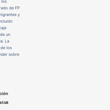
 los
grado de FP
migrantes y
ncluido
zaje
 de un
a. La
 de los
nder sobre
ción
stak