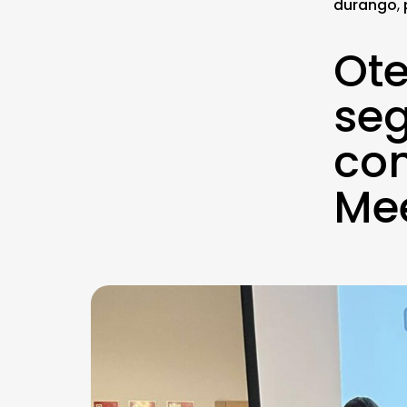
durango
,
Ote
seg
co
Mee