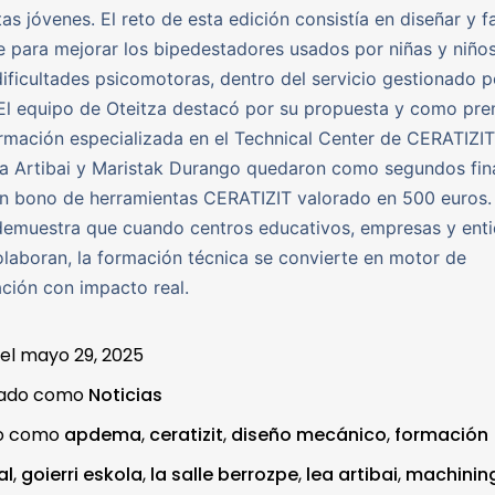
tas jóvenes. El reto de esta edición consistía en diseñar y f
e para mejorar los bipedestadores usados por niñas y niños
ificultades psicomotoras, dentro del servicio gestionado p
l equipo de Oteitza destacó por su propuesta y como pre
ormación especializada en el Technical Center de CERATIZIT
a Artibai y Maristak Durango quedaron como segundos fina
un bono de herramientas CERATIZIT valorado en 500 euros.
demuestra que cuando centros educativos, empresas y ent
olaboran, la formación técnica se convierte en motor de
ción con impacto real.
 el
mayo 29, 2025
zado como
Noticias
do como
apdema
,
ceratizit
,
diseño mecánico
,
formación
al
,
goierri eskola
,
la salle berrozpe
,
lea artibai
,
machinin