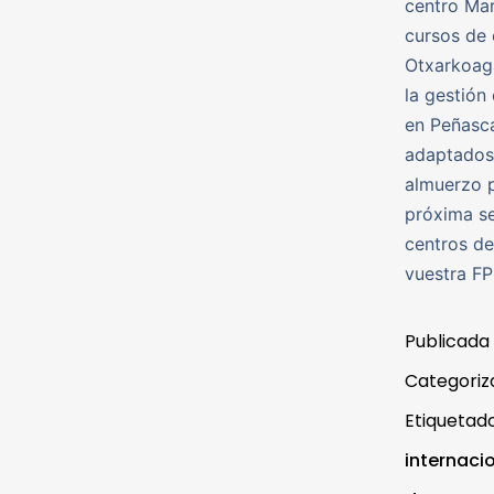
centro Mar
cursos de 
Otxarkoaga
la gestión
en Peñasca
adaptados,
almuerzo p
próxima se
centros de
vuestra FP
Publicada
Categori
Etiqueta
internaci