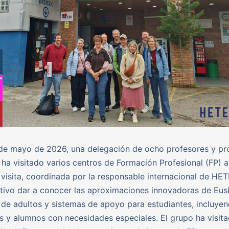
 de mayo de 2026, una delegación de ocho profesores y pr
 ha visitado varios centros de Formación Profesional (FP) 
visita, coordinada por la responsable internacional de HET
ivo dar a conocer las aproximaciones innovadoras de Eusk
de adultos y sistemas de apoyo para estudiantes, incluye
s y alumnos con necesidades especiales. El grupo ha visita