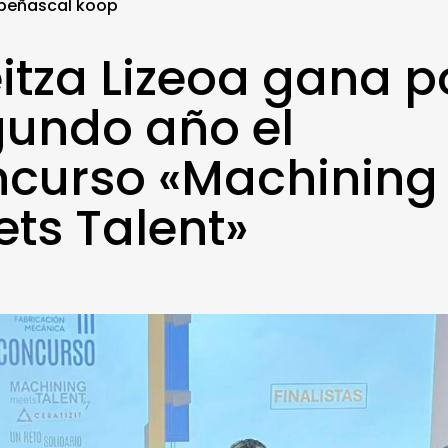
peñascal koop
itza Lizeoa gana p
undo año el
ncurso «Machining
ts Talent»