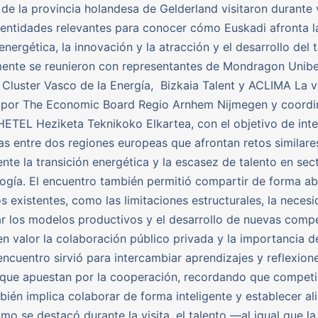
de la provincia holandesa de Gelderland visitaron durante 
 entidades relevantes para conocer cómo Euskadi afronta l
energética, la innovación y la atracción y el desarrollo del t
nte se reunieron con representantes de Mondragon Uniber
 Cluster Vasco de la Energía, Bizkaia Talent y ACLIMA La vi
 por The Economic Board Regio Arnhem Nijmegen y coordi
HETEL Heziketa Teknikoko Elkartea, con el objetivo de int
as entre dos regiones europeas que afrontan retos similare
nte la transición energética y la escasez de talento en sec
logía. El encuentro también permitió compartir de forma ab
os existentes, como las limitaciones estructurales, la neces
r los modelos productivos y el desarrollo de nuevas compe
n valor la colaboración público privada y la importancia de
 encuentro sirvió para intercambiar aprendizajes y reflexion
s que apuestan por la cooperación, recordando que competir
bién implica colaborar de forma inteligente y establecer al
mo se destacó durante la visita, el talento —al igual que l