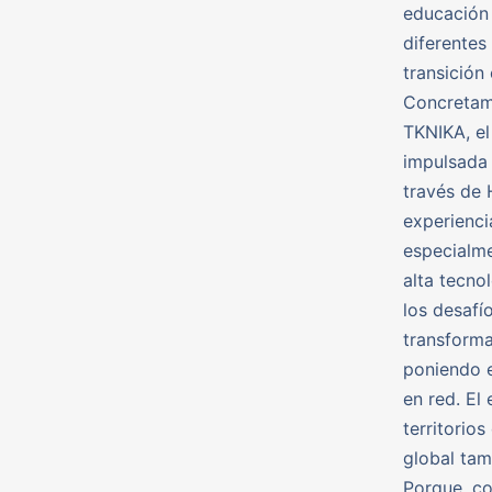
educación 
diferentes
transición 
Concretame
TKNIKA, el
impulsada
través de 
experienci
especialme
alta tecno
los desafí
transforma
poniendo e
en red. El
territorio
global tam
Porque, co