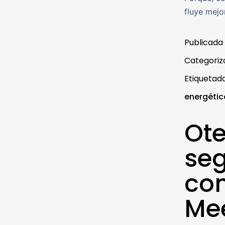
fluye mejo
Publicada
Categori
Etiqueta
energétic
Ote
seg
co
Mee