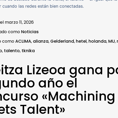
r cuando las redes están bien conectadas.
 el
marzo 11, 2026
zado como
Noticias
do como
ACLIMA
,
alianza
,
Gelderland
,
hetel
,
holanda
,
MU
,
o
,
talento
,
tknika
itza Lizeoa gana p
undo año el
ncurso «Machining
ts Talent»