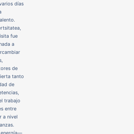
varios días
a
alento.
tsitatea,
sita fue
nada a
ercambiar
s,
tores de
ierta tanto
idad de
tencias,
l trabajo
es entre
 a nivel
ianzas.
a energía—