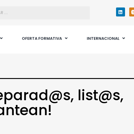
OFERTA FORMATIVA
INTERNACIONAL
eparad@s, list@s,
antean!