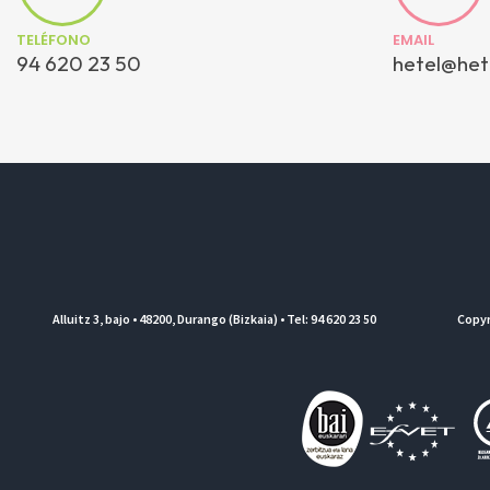
TELÉFONO
EMAIL
94 620 23 50
hetel@het
Alluitz 3, bajo • 48200, Durango (Bizkaia) • Tel: 94 620 23 50
Copyr