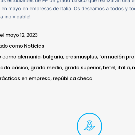
las estudiantes de FP de grado básico que realizarán una e
 en mayo en empresas de Italia. Os deseamos a todos y to
ia inolvidable!
 el
mayo 12, 2023
zado como
Noticias
do como
alemania
,
bulgaria
,
erasmusplus
,
formación pro
rado básico
,
grado medio
,
grado superior
,
hetel
,
italia
,
m
rácticas en empresa
,
república checa