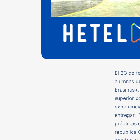
El 23 de f
alumnas qu
Erasmus+.
superior c
experienci
entregar. 
prácticas 
república 