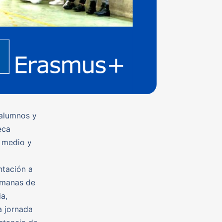
 alumnos y
eca
 medio y
ntación a
semanas de
a,
a jornada