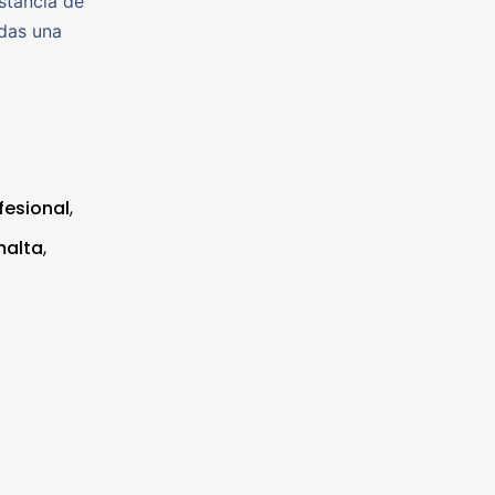
stancia de
das una
fesional
,
alta
,