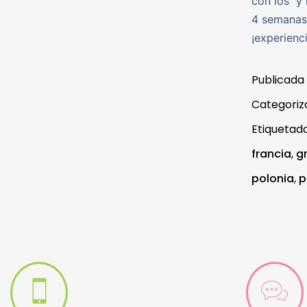
con los y 
4 semanas
¡experienc
Publicada
Categori
Etiqueta
francia
,
g
polonia
,
p