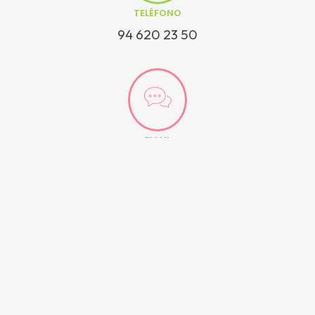
TELÉFONO
94 620 23 50
EMAIL
hetel@hetel.org
DIRECCIÓN
Alluitz 3, bajo 48200, Durango (Bizkaia)