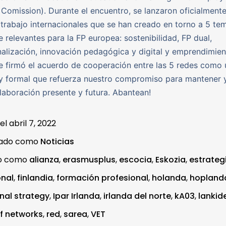
Comission). Durante el encuentro, se lanzaron oficialmente
trabajo internacionales que se han creado en torno a 5 te
relevantes para la FP europea: sostenibilidad, FP dual,
nalización, innovación pedagógica y digital y emprendimien
 firmó el acuerdo de cooperación entre las 5 redes como 
y formal que refuerza nuestro compromiso para mantener 
laboración presente y futura. Abantean!
 el
abril 7, 2022
zado como
Noticias
do como
alianza
,
erasmusplus
,
escocia
,
Eskozia
,
estrateg
onal
,
finlandia
,
formación profesional
,
holanda
,
hopland
onal strategy
,
Ipar Irlanda
,
irlanda del norte
,
kA03
,
lankid
f networks
,
red
,
sarea
,
VET