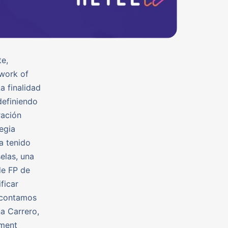
te,
twork of
a finalidad
definiendo
ración
egia
a tenido
elas, una
de FP de
ficar
, contamos
a Carrero,
yment