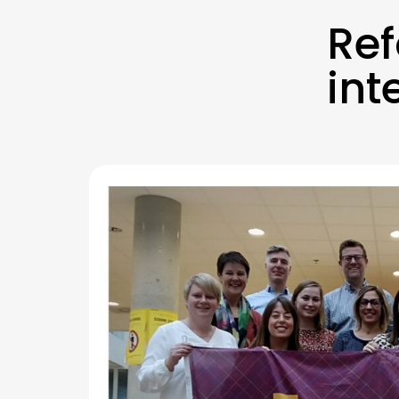
Ref
int