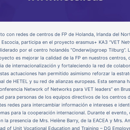
to con redes de centros de FP de Holanda, Irlanda del Nor
y Escocia, participa en el proyecto erasmus+ KA3 “VET Ne
liderado por el centro holandés “Onderwijsgroep Tilburg”. L
oyecto es mejorar la calidad de la FP en nuestros centros, 
gia de internacionalización y fortaleciendo la red de colabo
stas actuaciones han permitido asimismo reforzar la estrat
nal de HETEL y su red de alianzas europeas. Esta semana h
Conferencia Network of Networks para VET leaders” en Brus
d para personas de los equipos directivos de los centros 
ntes redes para intercambiar información e intereses e identi
emas para la cooperación internacional. Durante el evento
 la presencia de Mrs. Helène Barry, de la EACEA y Mrs. An
ad of Unit Vocational Education and Training – DG Emplo