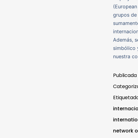
(European 
grupos de 
sumamente 
internacio
Además, se
simbólico 
nuestra co
Publicada
Categori
Etiqueta
internaci
internati
network o