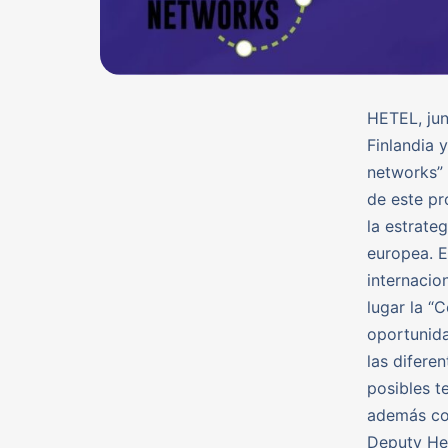
HETEL, jun
Finlandia 
networks” 
de este pr
la estrate
europea. E
internacio
lugar la “
oportunida
las difere
posibles t
además con
Deputy He