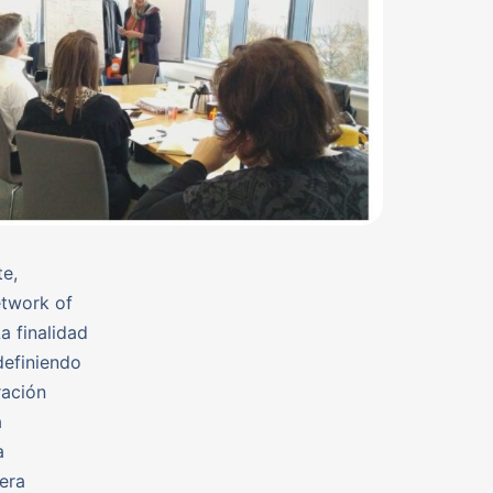
te,
etwork of
a finalidad
definiendo
ración
a
a
era