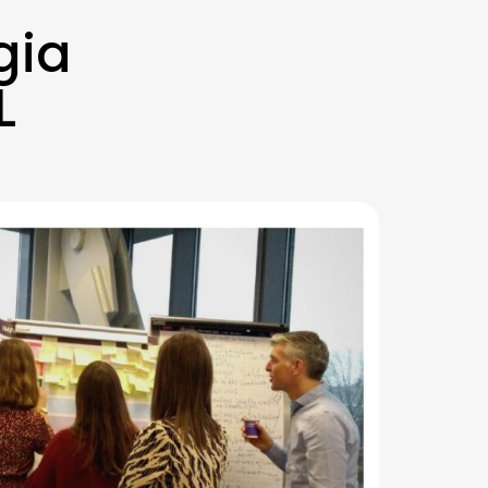
gia
L