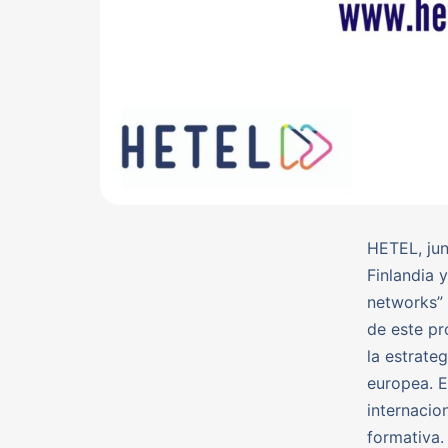
HETEL, jun
Finlandia 
networks” 
de este pr
la estrate
europea. E
internacio
formativa.