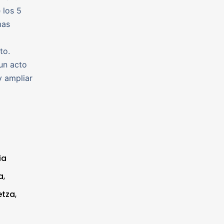
 los 5
mas
to.
un acto
y ampliar
ia
a
,
etza
,