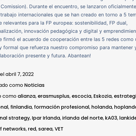
Comission). Durante el encuentro, se lanzaron oficialmente
trabajo internacionales que se han creado en torno a 5 te
relevantes para la FP europea: sostenibilidad, FP dual,
nalización, innovación pedagógica y digital y emprendimien
 firmó el acuerdo de cooperación entre las 5 redes como 
y formal que refuerza nuestro compromiso para mantener 
laboración presente y futura. Abantean!
 el
abril 7, 2022
zado como
Noticias
do como
alianza
,
erasmusplus
,
escocia
,
Eskozia
,
estrateg
onal
,
finlandia
,
formación profesional
,
holanda
,
hopland
onal strategy
,
Ipar Irlanda
,
irlanda del norte
,
kA03
,
lankid
f networks
,
red
,
sarea
,
VET