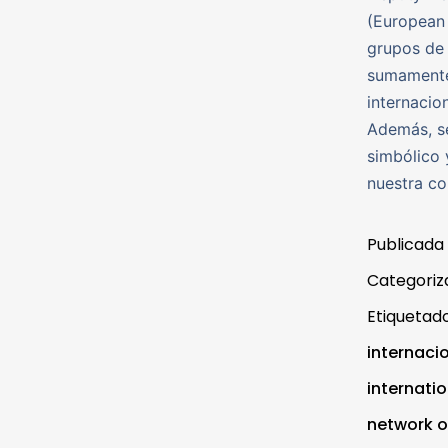
(European 
grupos de 
sumamente 
internacio
Además, se
simbólico 
nuestra co
Publicada
Categori
Etiqueta
internaci
internati
network o