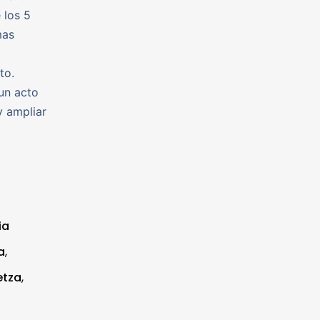
 los 5
mas
to.
un acto
y ampliar
ia
a
,
etza
,