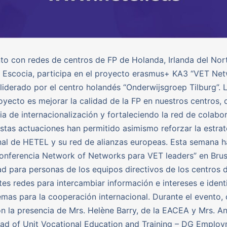
to con redes de centros de FP de Holanda, Irlanda del Nor
y Escocia, participa en el proyecto erasmus+ KA3 “VET Ne
liderado por el centro holandés “Onderwijsgroep Tilburg”. L
oyecto es mejorar la calidad de la FP en nuestros centros, 
gia de internacionalización y fortaleciendo la red de colabo
stas actuaciones han permitido asimismo reforzar la estrat
nal de HETEL y su red de alianzas europeas. Esta semana h
Conferencia Network of Networks para VET leaders” en Brus
d para personas de los equipos directivos de los centros 
ntes redes para intercambiar información e intereses e identi
emas para la cooperación internacional. Durante el evento
 la presencia de Mrs. Helène Barry, de la EACEA y Mrs. An
ad of Unit Vocational Education and Training – DG Emplo