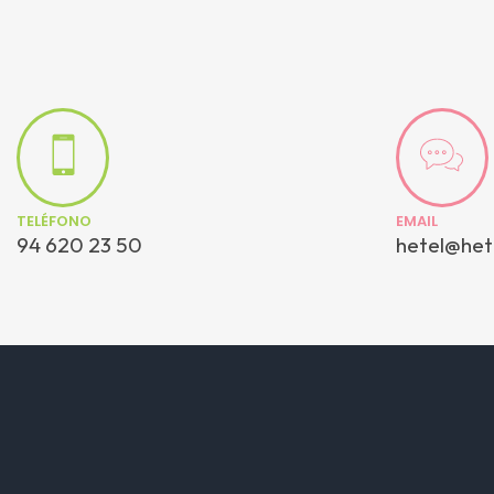
TELÉFONO
EMAIL
94 620 23 50
hetel@het