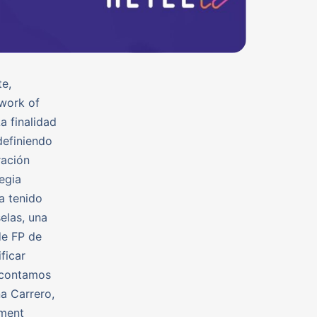
te,
twork of
a finalidad
definiendo
ración
egia
a tenido
elas, una
de FP de
ficar
, contamos
a Carrero,
yment