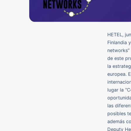
HETEL, jun
Finlandia 
networks” 
de este pr
la estrate
europea. E
internacio
lugar la “
oportunida
las difere
posibles t
además con
Deputy He