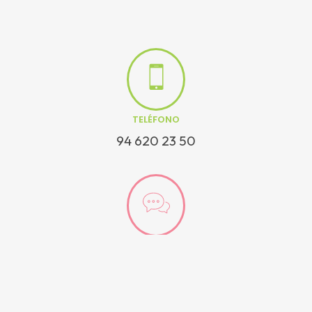
TELÉFONO
94 620 23 50
EMAIL
hetel@hetel.org