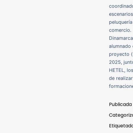
coordinado
escenarios
peluquería
comercio. 
Dinamarca,
alumnado d
proyecto (
2025, junt
HETEL, los
de realizar
formacion
Publicada
Categori
Etiqueta