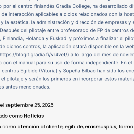
 por el centro finlandés Gradia College, ha desarrollado d
 de interacción aplicables a ciclos relacionados con la hoste
 y la estética, la administración y dirección de empresas y 
Después del pilotaje entre profesorado de FP de centros d
 Finlandia, Holanda y Euskadi y próximos a finalizar el pilo
e dichos centros, la aplicación estará disponible en la we
https://blogit.gradia.fi/vr4vet/) a lo largo del mes de novi
o con el manual para su uso de forma independiente. En el
 centros Egibide (Vitoria) y Sopeña Bilbao han sido los en
 el pilotaje y serán los primeros en incorporar estos materi
es antes mencionadas.
 el
septiembre 25, 2025
zado como
Noticias
do como
atención al cliente
,
egibide
,
erasmusplus
,
forma