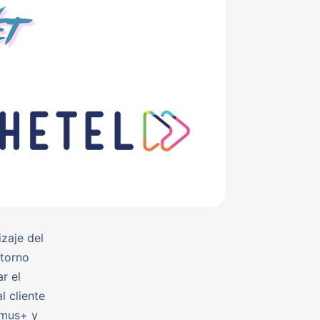
izaje del
ntorno
r el
l cliente
smus+ y