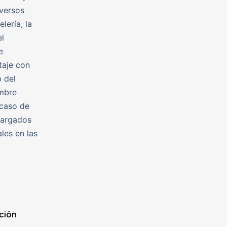
iversos
lería, la
el
e
taje con
b del
embre
 caso de
cargados
ales en las
ción