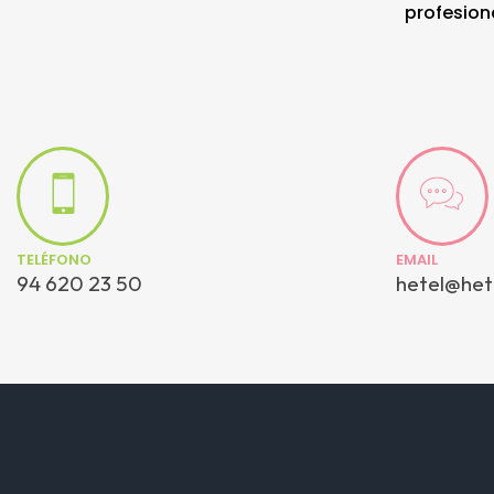
profesion
TELÉFONO
EMAIL
94 620 23 50
hetel@het